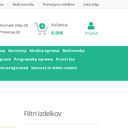
pa
Sledi naročilu
Primerjava izdelkov
Lista želja
Košarica:
Seznam želja
(0)
0
Primerjaj
(0)
0,00
€
Prijava
ema
Monitorji
Mrežna oprema
Multimedia
prave
Programska oprema
Prosti čas
Uncategorized
Varnost in video nadzor
Filtri izdelkov