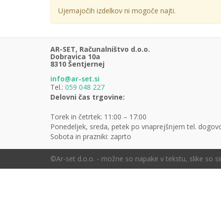
Ujemajočih izdelkov ni mogoče najti.
AR-SET, Računalništvo d.o.o.
Dobravica 10a
8310 Šentjernej
info@ar-set.si
Tel.:
059 048 227
Delovni čas trgovine:
Torek in četrtek: 11:00 – 17:00
Ponedeljek, sreda, petek po vnaprejšnjem tel. dogov
Sobota in prazniki: zaprto
©Ar-set d.o.o. - možne so napake v tekstu, slike so s