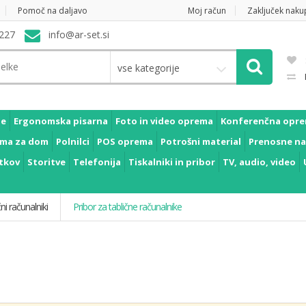
Pomoč na daljavo
Moj račun
Zaključek naku
227
info@ar-set.si
vse kategorije
je
Ergonomska pisarna
Foto in video oprema
Konferenčna opr
ma za dom
Polnilci
POS oprema
Potrošni material
Prenosne na
tkov
Storitve
Telefonija
Tiskalniki in pribor
TV, audio, video
ni računalniki
Pribor za tablične računalnike