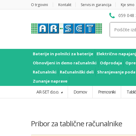
O trgovini
Kontakt
Servis in garancija
Kje smo
059 048 
Išči:
Baterije in polnilci za baterije
Električno napajan
Obnovljeni in demo računalniki
Odprodaja
Opre
Računalniki
Računalniški deli
Shranjevanje poda
Zunanje naprave
AR-SET d.o.o.
Domov
Prenosniki
Tablič
Pribor za tablične računalnike