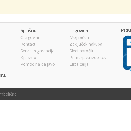
Splošno
Trgovina
POM
O trgovini
Moj račun
Kontakt
Zaključek nakupa
Servis in garancija
Sledi naročilu
Kje smo
Primerjava izdelkov
Pomoč na daljavo
Lista želja
oru.
imbolične.