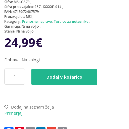
Šifra:
MSI-GS79
Šifra proizvajalca:
957-1XXXXE-014
EAN:
4719072467579
Proizvajalec:
MSI
Kategoriji:
Prenosne naprave
,
Torbice za notesnike
Garancija:
Ni na voljo
Stanje:
Ni na voljo
24,99
€
Dobava: Na zalogi
Nahrbtnik
Dodaj v košarico
za
notesnik
43,9
cm
(17,3″)
Dodaj na seznam želja
MSI
Primerjaj
Fever
GS
komplet