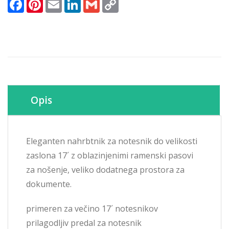
Facebook
Pinterest
Email
LinkedIn
Gmail
Copy
-
Link
potovalni
vzglavnik,
MSI
Dragon
igrača
siv
(957-
1XXXXE-
Opis
014)
količina
Eleganten nahrbtnik za notesnik do velikosti
zaslona 17´ z oblazinjenimi ramenski pasovi
za nošenje, veliko dodatnega prostora za
dokumente.
primeren za večino 17´ notesnikov
prilagodljiv predal za notesnik