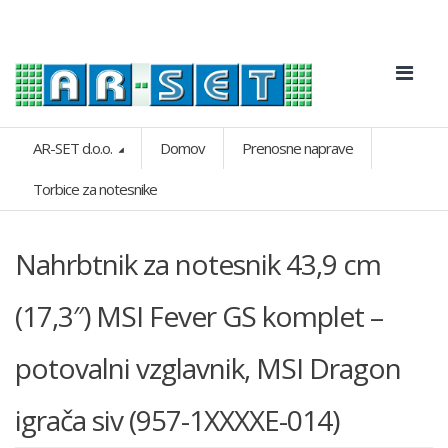
AR-SET d.o.o.
Domov
Prenosne naprave
Torbice za notesnike
Nahrbtnik za notesnik 43,9 cm
(17,3″) MSI Fever GS komplet –
potovalni vzglavnik, MSI Dragon
igrača siv (957-1XXXXE-014)