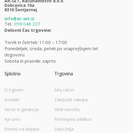
AR-SET, Računalništvo d.o.o.
Dobravica 10a
8310 Šentjernej
info@ar-set.si
Tel.:
059 048 227
Delovni čas trgovine:
Torek in četrtek: 11:00 – 17:00
Ponedeljek, sreda, petek po vnaprejšnjem tel.
dogovoru.
Sobota in prazniki: zaprto
Splošno
Trgovina
O trgovini
Moj račun
Kontakt
Zaključek nakupa
Servis in garancija
Sledi naročilu
Kje smo
Primerjava izdelkov
Pomoč na daljavo
Lista želja