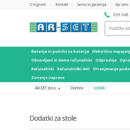
O trgovini
Kontakt
Servis in garancija
Kje smo
059 048 
Išči:
Baterije in polnilci za baterije
Električno napajan
Obnovljeni in demo računalniki
Odprodaja
Opre
Računalniki
Računalniški deli
Shranjevanje poda
Zunanje naprave
AR-SET d.o.o.
Domov
Izdelek
Dodatki za stole