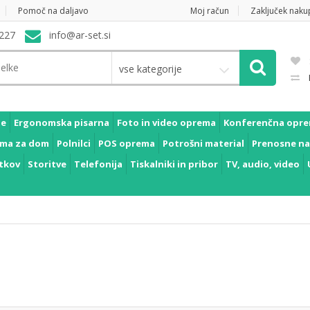
Pomoč na daljavo
Moj račun
Zaključek naku
227
info@ar-set.si
vse kategorije
je
Ergonomska pisarna
Foto in video oprema
Konferenčna opr
ma za dom
Polnilci
POS oprema
Potrošni material
Prenosne na
tkov
Storitve
Telefonija
Tiskalniki in pribor
TV, audio, video