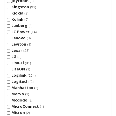
Joyroom
3
Kingston
93
Kioxia
3
Kolink
9
Lanberg
3
LC Power
14
Lenovo
3
Leviton
1
Lexar
23
LG
3
Lian-Li
81
LiteON
1
Logilink
254
Logitech
2
Manhattan
2
Marvo
1
Mcdodo
2
MicroConnect
1
Micron
2