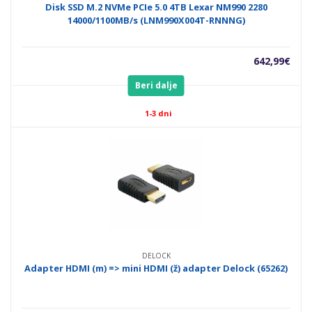
Disk SSD M.2 NVMe PCIe 5.0 4TB Lexar NM990 2280
14000/1100MB/s (LNM990X004T-RNNNG)
642,99
€
Beri dalje
1-3 dni
DELOCK
Adapter HDMI (m) => mini HDMI (ž) adapter Delock (65262)