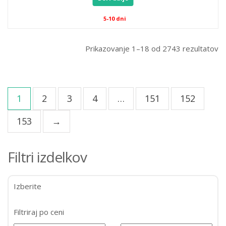
5-10 dni
Prikazovanje 1–18 od 2743 rezultatov
1
2
3
4
…
151
152
153
→
Filtri izdelkov
Izberite
Filtriraj po ceni