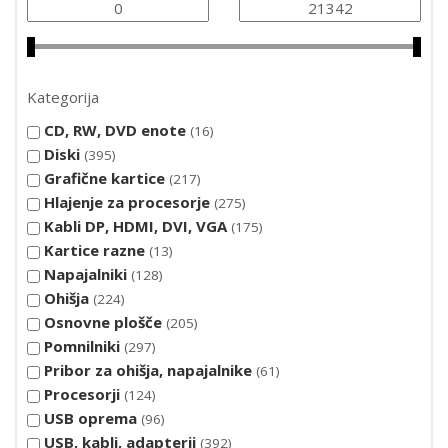
Kategorija
CD, RW, DVD enote
16
Diski
395
Grafične kartice
217
Hlajenje za procesorje
275
Kabli DP, HDMI, DVI, VGA
175
Kartice razne
13
Napajalniki
128
Ohišja
224
Osnovne plošče
205
Pomnilniki
297
Pribor za ohišja, napajalnike
61
Procesorji
124
USB oprema
96
USB, kabli, adapterji
392