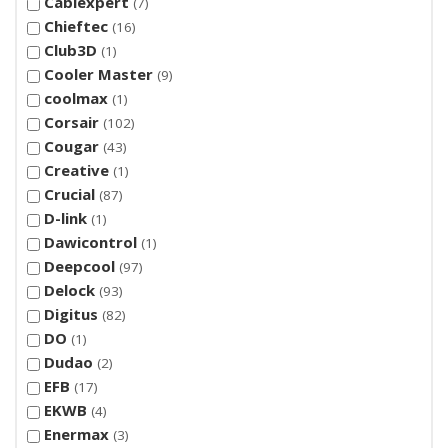
Cablexpert
7
Chieftec
16
Club3D
1
Cooler Master
9
coolmax
1
Corsair
102
Cougar
43
Creative
1
Crucial
87
D-link
1
Dawicontrol
1
Deepcool
97
Delock
93
Digitus
82
DO
1
Dudao
2
EFB
17
EKWB
4
Enermax
3