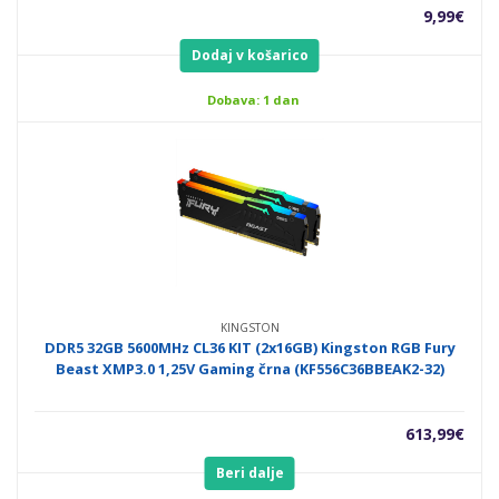
9,99
€
Dodaj v košarico
Dobava: 1 dan
KINGSTON
DDR5 32GB 5600MHz CL36 KIT (2x16GB) Kingston RGB Fury
Beast XMP3.0 1,25V Gaming črna (KF556C36BBEAK2-32)
613,99
€
Beri dalje