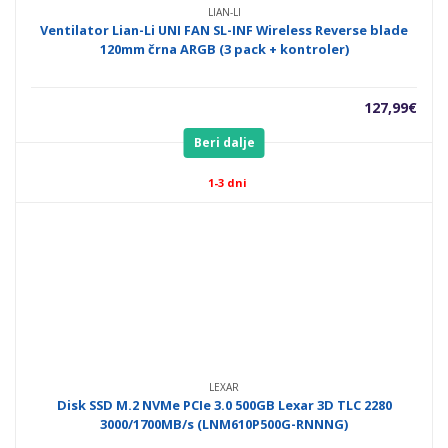
LIAN-LI
Ventilator Lian-Li UNI FAN SL-INF Wireless Reverse blade
120mm črna ARGB (3 pack + kontroler)
127,99
€
Beri dalje
1-3 dni
LEXAR
Disk SSD M.2 NVMe PCIe 3.0 500GB Lexar 3D TLC 2280
3000/1700MB/s (LNM610P500G-RNNNG)