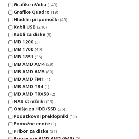
Grafike nVidia
149
Grafike Quadro
19
Hladilni pripomočki
43
Kabli USB
246
Kabli za diske
8
MB 1200
3
MB 1700
49
MB 1851
36
MB AMD AM4
29
MB AMD AM5
80
MB AMD FM1
1
MB AMD TR4
1
MB AMD TRX50
2
NAS strežniki
23
Ohišja za HDD/SSD
25
Podatkovni preklopniki
12
Pomožne enote
1
Pribor za diske
31
Procesorji AMD AM2 (940)
2