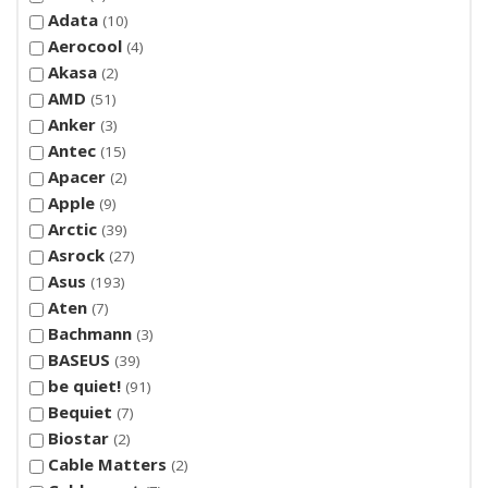
Adata
10
Aerocool
4
Akasa
2
AMD
51
Anker
3
Antec
15
Apacer
2
Apple
9
Arctic
39
Asrock
27
Asus
193
Aten
7
Bachmann
3
BASEUS
39
be quiet!
91
Bequiet
7
Biostar
2
Cable Matters
2