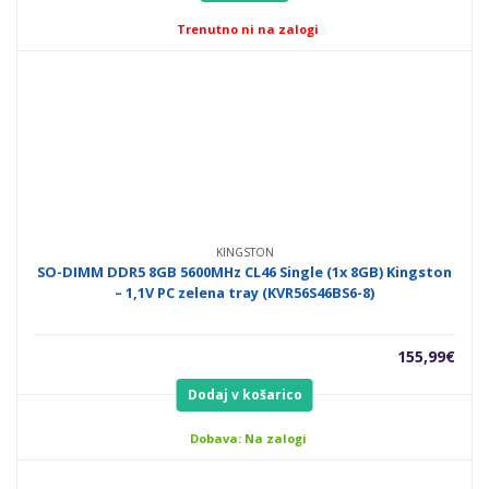
Trenutno ni na zalogi
KINGSTON
SO-DIMM DDR5 8GB 5600MHz CL46 Single (1x 8GB) Kingston
– 1,1V PC zelena tray (KVR56S46BS6-8)
155,99
€
Dodaj v košarico
Dobava: Na zalogi