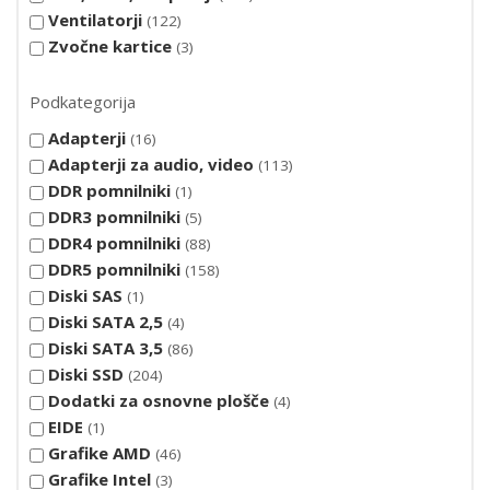
Ventilatorji
122
Zvočne kartice
3
Podkategorija
Adapterji
16
Adapterji za audio, video
113
DDR pomnilniki
1
DDR3 pomnilniki
5
DDR4 pomnilniki
88
DDR5 pomnilniki
158
Diski SAS
1
Diski SATA 2,5
4
Diski SATA 3,5
86
Diski SSD
204
Dodatki za osnovne plošče
4
EIDE
1
Grafike AMD
46
Grafike Intel
3