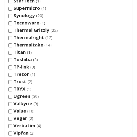
StarTech
1
Supermicro
1
Synology
20
Tecnoware
1
Thermal Grizzly
22
Thermalright
12
Thermaltake
14
Titan
1
Toshiba
3
TP-link
3
Trezor
1
Trust
2
TRYX
1
Ugreen
59
Valkyrie
9
Value
10
Veger
2
Verbatim
4
Vipfan
2