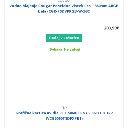
COUGAR
Vodno hlajenje Cougar Poseidon Vistek Pro – 360mm ARGB
bela (CGR-PSDVPRGB-W-360)
203,99
€
Dodaj v košarico
Dobava: Na zalogi
PNY
Grafična kartica nVidia RTX 5060Ti PNY – 8GB GDDR7
(VCG5060T8DFXPB1)