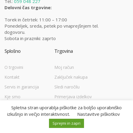
Tel.:
059 048 227
Delovni čas trgovine:
Torek in četrtek: 11:00 – 17:00
Ponedeljek, sreda, petek po vnaprejšnjem tel.
dogovoru.
Sobota in prazniki: zaprto
Splošno
Trgovina
O trgovini
Moj račun
Kontakt
Zaključek nakupa
Servis in garancija
Sledi naročilu
Kje smo
Primerjava izdelkov
Pomoč na daljavo
Lista želja
Spletna stran uporablja piškotke za boljšo uporabniško
izkušnjo in večjo interaktivnost.
Nastavitve piškotkov
M
I
Išči:
POMOČ NA DALJAVO!
o
s
Sprejmi in zapri
0
0
0
j
k