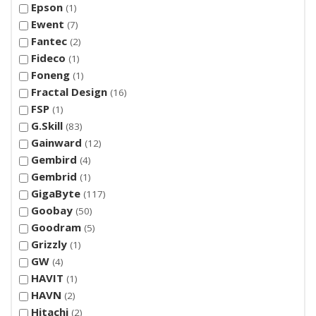
Epson
1
Ewent
7
Fantec
2
Fideco
1
Foneng
1
Fractal Design
16
FSP
1
G.Skill
83
Gainward
12
Gembird
4
Gembrid
1
GigaByte
117
Goobay
50
Goodram
5
Grizzly
1
GW
4
HAVIT
1
HAVN
2
Hitachi
2