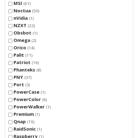
MSI
61
Noctua
50
nVidia
1
NZXT
22
Obsbot
1
Omega
2
Orico
14
Palit
11
Patriot
16
Phanteks
8
PNY
37
Port
3
PowerCase
1
PowerColor
6
PowerWalker
1
Premium
1
Qnap
10
RaidSonic
1
Raspberry
1