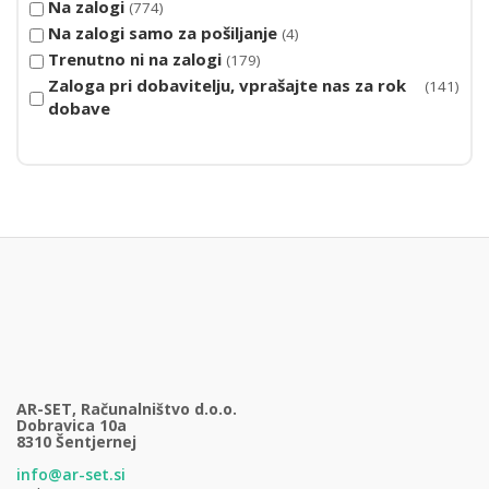
Na zalogi
774
Na zalogi samo za pošiljanje
4
Trenutno ni na zalogi
179
Zaloga pri dobavitelju, vprašajte nas za rok
141
dobave
AR-SET, Računalništvo d.o.o.
Dobravica 10a
8310 Šentjernej
info@ar-set.si