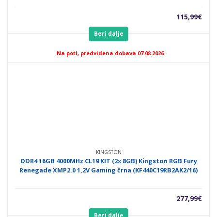
115,99
€
Beri dalje
Na poti, predvidena dobava 07.08.2026
KINGSTON
DDR4 16GB 4000MHz CL19 KIT (2x 8GB) Kingston RGB Fury
Renegade XMP2.0 1,2V Gaming črna (KF440C19RB2AK2/16)
277,99
€
Beri dalje