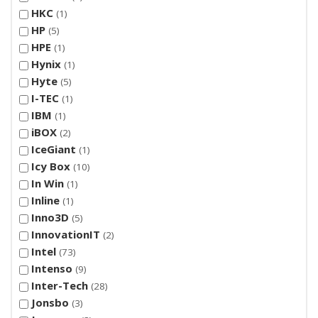
HKC
1
HP
5
HPE
1
Hynix
1
Hyte
5
I-TEC
1
IBM
1
iBOX
2
IceGiant
1
Icy Box
10
In Win
1
Inline
1
Inno3D
5
InnovationIT
2
Intel
73
Intenso
9
Inter-Tech
28
Jonsbo
3