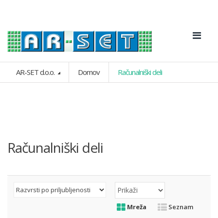
AR-SET d.o.o.
Domov
Računalniški deli
Računalniški deli
Mreža
Seznam