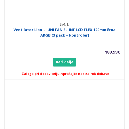
LIAN-LI
Ventilator Lian-Li UNI FAN SL-INF LCD FLEX 120mm črna
ARGB (3 pack + kontroler)
189,99
€
Beri dalje
Zaloga pri dobavitelju, vprašajte nas za rok dobave