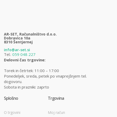
AR-SET, Računalništvo d.o.o.
Dobravica 10a
8310 Šentjernej
info@ar-set.si
Tel.:
059 048 227
Delovni čas trgovine:
Torek in četrtek: 11:00 – 17:00
Ponedeljek, sreda, petek po vnaprejšnjem tel.
dogovoru.
Sobota in prazniki: zaprto
Splošno
Trgovina
O trgovini
Moj račun