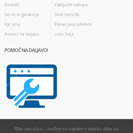
Kontakt
Zaključek nakupa
Servis in garancija
Sledi naročilu
Kje smo
Primerjava izdelkov
Pomoč na daljavo
Lista želja
POMOČ NA DALJAVO!
©Ar-set d.o.o. - možne so napake v tekstu, slike so