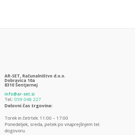
AR-SET, Računalništvo d.o.o.
Dobravica 10a
8310 Šentjernej
info@ar-set.si
Tel.:
059 048 227
Delovni čas trgovine:
Torek in četrtek: 11:00 – 17:00
Ponedeljek, sreda, petek po vnaprejšnjem tel.
dogovoru.