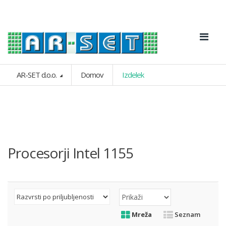
AR-SET d.o.o.
Domov
Izdelek
Procesorji Intel 1155
Mreža
Seznam