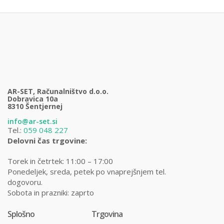
AR-SET, Računalništvo d.o.o.
Dobravica 10a
8310 Šentjernej
info@ar-set.si
Tel.:
059 048 227
Delovni čas trgovine:
Torek in četrtek: 11:00 – 17:00
Ponedeljek, sreda, petek po vnaprejšnjem tel.
dogovoru.
Sobota in prazniki: zaprto
Splošno
Trgovina