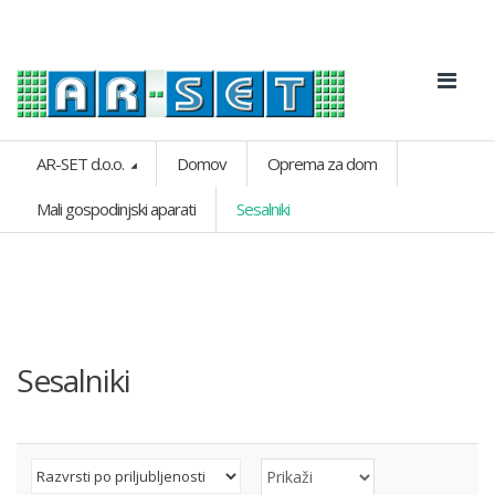
AR-SET d.o.o.
Domov
Oprema za dom
Mali gospodinjski aparati
Sesalniki
Sesalniki