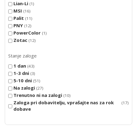
Lian-Li
1
MSI
16
Palit
11
PNY
12
PowerColor
1
Zotac
12
Stanje zaloge
1 dan
43
1-3 dni
3
5-10 dni
51
Na zalogi
27
Trenutno ni na zalogi
10
Zaloga pri dobavitelju, vprašajte nas za rok
17
dobave