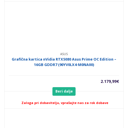
ASUS
Grafična kartica nVidia RTX5080 Asus Prime OC Edition –
16GB GDDR7 (90YV0LX4-M0NA00)
2.179,99
€
Beri dalje
Zaloga pri dobavitelju, vprašajte nas za rok dobave