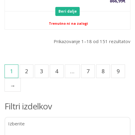
866,99
€
Beri dalje
Trenutno ni na zalogi
Prikazovanje 1–18 od 151 rezultatov
1
2
3
4
…
7
8
9
→
Filtri izdelkov
Izberite