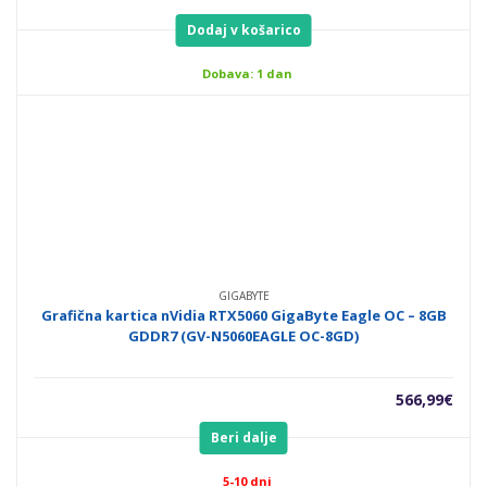
Dodaj v košarico
Dobava: 1 dan
GIGABYTE
Grafična kartica nVidia RTX5060 GigaByte Eagle OC – 8GB
GDDR7 (GV-N5060EAGLE OC-8GD)
566,99
€
Beri dalje
5-10 dni