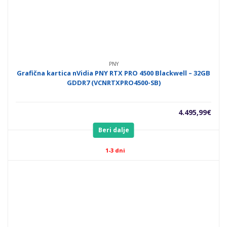
PNY
Grafična kartica nVidia PNY RTX PRO 4500 Blackwell – 32GB
GDDR7 (VCNRTXPRO4500-SB)
4.495,99
€
Beri dalje
1-3 dni