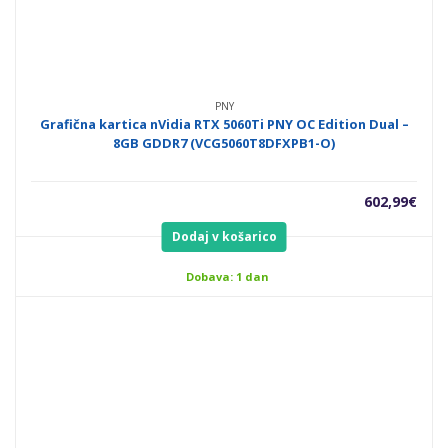
PNY
Grafična kartica nVidia RTX 5060Ti PNY OC Edition Dual –
8GB GDDR7 (VCG5060T8DFXPB1-O)
602,99
€
Dodaj v košarico
Dobava: 1 dan