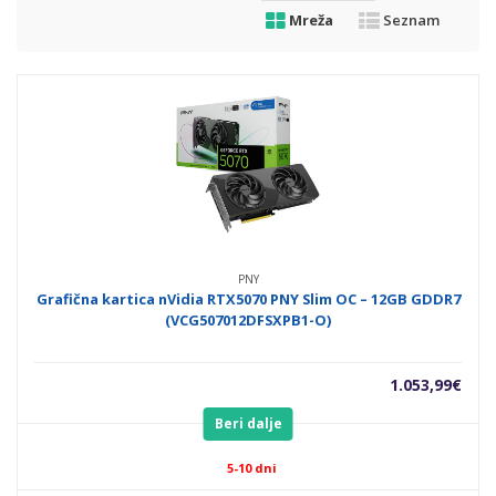
Mreža
Seznam
PNY
Grafična kartica nVidia RTX5070 PNY Slim OC – 12GB GDDR7
(VCG507012DFSXPB1-O)
1.053,99
€
Beri dalje
5-10 dni