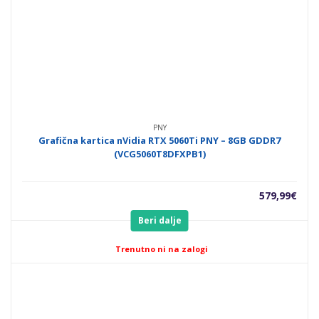
PNY
Grafična kartica nVidia RTX 5060Ti PNY – 8GB GDDR7
(VCG5060T8DFXPB1)
579,99
€
Beri dalje
Trenutno ni na zalogi