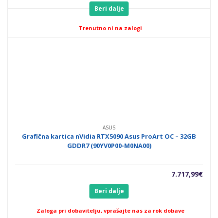
Beri dalje
Trenutno ni na zalogi
ASUS
Grafična kartica nVidia RTX5090 Asus ProArt OC – 32GB
GDDR7 (90YV0P00-M0NA00)
7.717,99
€
Beri dalje
Zaloga pri dobavitelju, vprašajte nas za rok dobave