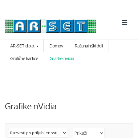
AR-SET d.o.o.
Domov
Računalniški deli
Grafične kartice
Grafike nVidia
Grafike nVidia