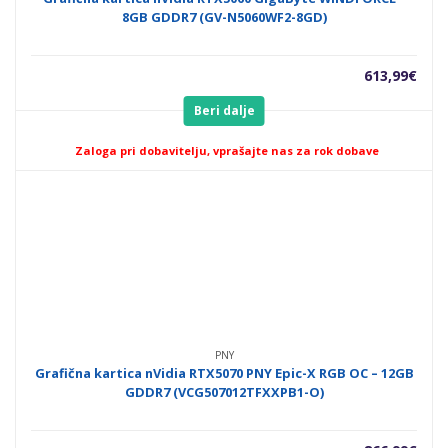
8GB GDDR7 (GV-N5060WF2-8GD)
613,99
€
Beri dalje
Zaloga pri dobavitelju, vprašajte nas za rok dobave
PNY
Grafična kartica nVidia RTX5070 PNY Epic-X RGB OC – 12GB
GDDR7 (VCG507012TFXXPB1-O)