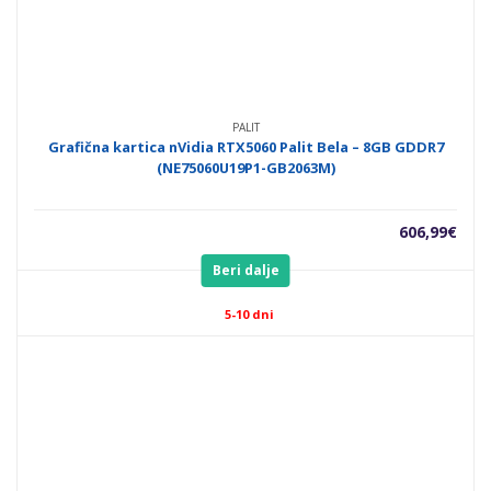
PALIT
Grafična kartica nVidia RTX5060 Palit Bela – 8GB GDDR7
(NE75060U19P1-GB2063M)
606,99
€
Beri dalje
5-10 dni