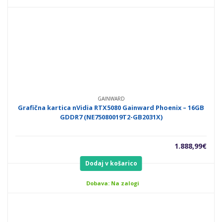
GAINWARD
Grafična kartica nVidia RTX5080 Gainward Phoenix – 16GB
GDDR7 (NE75080019T2-GB2031X)
1.888,99
€
Dodaj v košarico
Dobava: Na zalogi