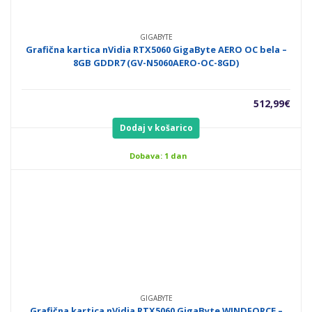
GIGABYTE
Grafična kartica nVidia RTX5060 GigaByte AERO OC bela –
8GB GDDR7 (GV-N5060AERO-OC-8GD)
512,99
€
Dodaj v košarico
Dobava: 1 dan
GIGABYTE
Grafična kartica nVidia RTX5060 GigaByte WINDFORCE –