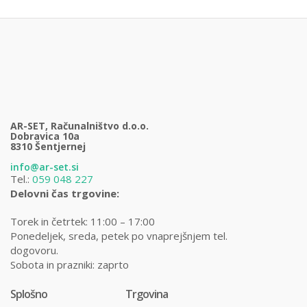
AR-SET, Računalništvo d.o.o.
Dobravica 10a
8310 Šentjernej
info@ar-set.si
Tel.:
059 048 227
Delovni čas trgovine:
Torek in četrtek: 11:00 – 17:00
Ponedeljek, sreda, petek po vnaprejšnjem tel.
dogovoru.
Sobota in prazniki: zaprto
Splošno
Trgovina