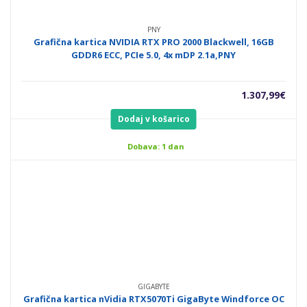
PNY
Grafična kartica NVIDIA RTX PRO 2000 Blackwell, 16GB
GDDR6 ECC, PCIe 5.0, 4x mDP 2.1a,PNY
1.307,99
€
Dodaj v košarico
Dobava: 1 dan
GIGABYTE
Grafična kartica nVidia RTX5070Ti GigaByte Windforce OC