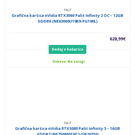
PALIT
Grafična kartica nVidia RTX3060 Palit Infinity 2 OC – 12GB
GDDR6 (NE63060U19K9-PG190L)
628,99
€
Dodaj v košarico
Dobava: Na zalogi
PALIT
Grafična kartica nVidia RTX5080 Palit Infinity 3 – 16GB
GDDR7 (NE75080019T2-GB2035S)