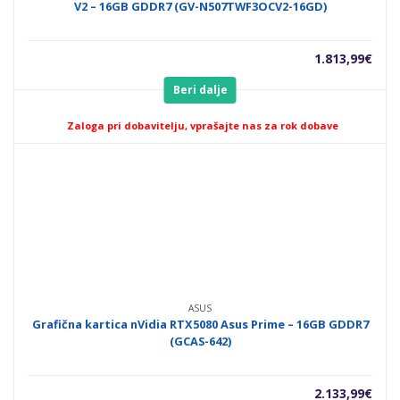
V2 – 16GB GDDR7 (GV-N507TWF3OCV2-16GD)
1.813,99
€
Beri dalje
Zaloga pri dobavitelju, vprašajte nas za rok dobave
ASUS
Grafična kartica nVidia RTX5080 Asus Prime – 16GB GDDR7
(GCAS-642)
2.133,99
€