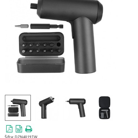
Šifra:
DZN4019TW