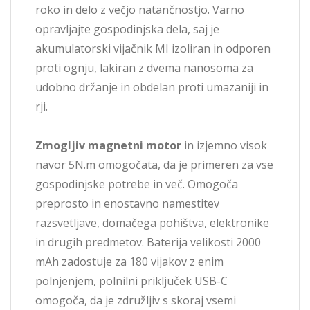
roko in delo z večjo natančnostjo. Varno
opravljajte gospodinjska dela, saj je
akumulatorski vijačnik MI izoliran in odporen
proti ognju, lakiran z dvema nanosoma za
udobno držanje in obdelan proti umazaniji in
rji.
Zmogljiv magnetni motor
in izjemno visok
navor 5N.m omogočata, da je primeren za vse
gospodinjske potrebe in več. Omogoča
preprosto in enostavno namestitev
razsvetljave, domačega pohištva, elektronike
in drugih predmetov. Baterija velikosti 2000
mAh zadostuje za 180 vijakov z enim
polnjenjem, polnilni priključek USB-C
omogoča, da je združljiv s skoraj vsemi