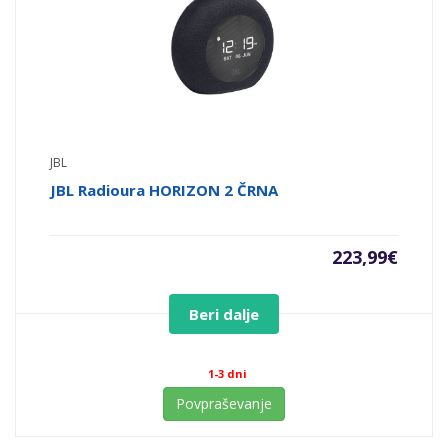
JBL
JBL Radioura HORIZON 2 ČRNA
223,99
€
Beri dalje
1-3 dni
Povpraševanje