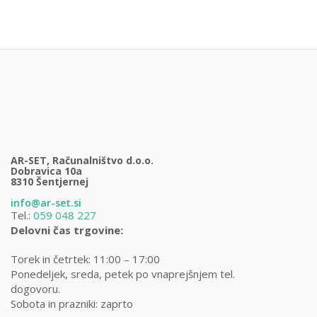
AR-SET, Računalništvo d.o.o.
Dobravica 10a
8310 Šentjernej
info@ar-set.si
Tel.:
059 048 227
Delovni čas trgovine:
Torek in četrtek: 11:00 – 17:00
Ponedeljek, sreda, petek po vnaprejšnjem tel.
dogovoru.
Sobota in prazniki: zaprto