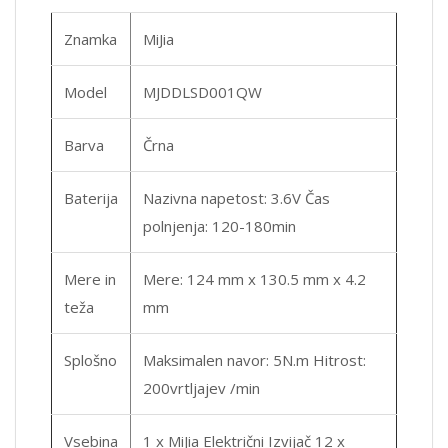
Znamka
MiJia
Model
MJDDLSD001QW
Barva
Črna
Baterija
Nazivna napetost: 3.6V Čas
polnjenja: 120-180min
Mere in
Mere: 124 mm x 130.5 mm x 4.2
teža
mm
Splošno
Maksimalen navor: 5N.m Hitrost:
200vrtljajev /min
Vsebina
1 x MiJia Električni Izvijač 12 x