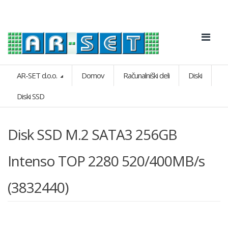
AR-SET d.o.o.
Domov
Računalniški deli
Diski
Diski SSD
Disk SSD M.2 SATA3 256GB
Intenso TOP 2280 520/400MB/s
(3832440)