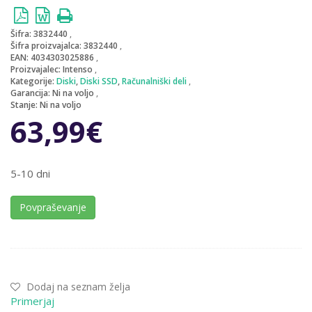
Šifra:
3832440
Šifra proizvajalca:
3832440
EAN:
4034303025886
Proizvajalec:
Intenso
Kategorije:
Diski
,
Diski SSD
,
Računalniški deli
Garancija:
Ni na voljo
Stanje:
Ni na voljo
63,99
€
5-10 dni
Povpraševanje
Dodaj na seznam želja
Primerjaj