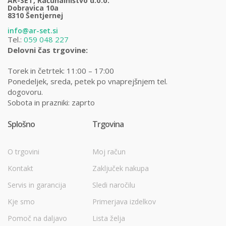
AR-SET, Računalništvo d.o.o.
Dobravica 10a
8310 Šentjernej
info@ar-set.si
Tel.:
059 048 227
Delovni čas trgovine:
Torek in četrtek: 11:00 – 17:00
Ponedeljek, sreda, petek po vnaprejšnjem tel.
dogovoru.
Sobota in prazniki: zaprto
Splošno
Trgovina
O trgovini
Moj račun
Kontakt
Zaključek nakupa
Servis in garancija
Sledi naročilu
Kje smo
Primerjava izdelkov
Pomoč na daljavo
Lista želja