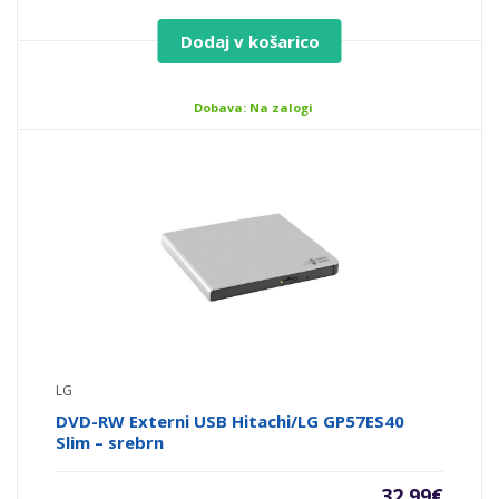
Dodaj v košarico
Dobava: Na zalogi
LG
DVD-RW Externi USB Hitachi/LG GP57ES40
Slim – srebrn
32,99
€