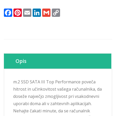
Facebook
Pinterest
Email
LinkedIn
Gmail
Copy
Link
Opis
m.2 SSD SATA III Top Performance poveča
hitrost in učinkovitost vašega računalnika, da
doseže največjo zmogljivost pri vsakodnevni
uporabi doma ali v zahtevnih aplikacijah.
Nehajte čakati minute, da se računalnik