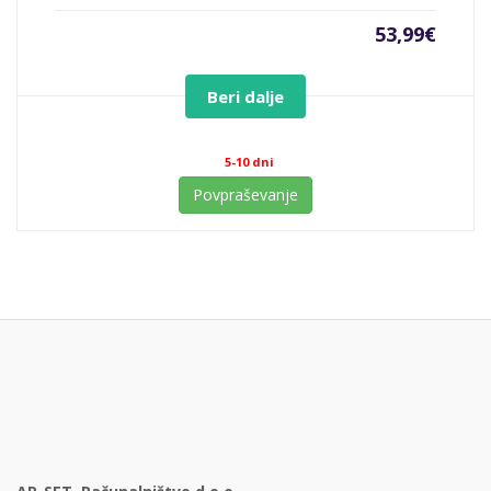
53,99
€
Beri dalje
5-10 dni
Povpraševanje