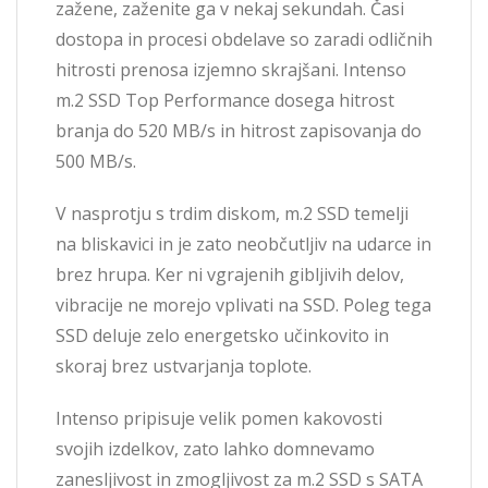
zažene, zaženite ga v nekaj sekundah. Časi
dostopa in procesi obdelave so zaradi odličnih
hitrosti prenosa izjemno skrajšani. Intenso
m.2 SSD Top Performance dosega hitrost
branja do 520 MB/s in hitrost zapisovanja do
500 MB/s.
V nasprotju s trdim diskom, m.2 SSD temelji
na bliskavici in je zato neobčutljiv na udarce in
brez hrupa. Ker ni vgrajenih gibljivih delov,
vibracije ne morejo vplivati na SSD. Poleg tega
SSD deluje zelo energetsko učinkovito in
skoraj brez ustvarjanja toplote.
Intenso pripisuje velik pomen kakovosti
svojih izdelkov, zato lahko domnevamo
zanesljivost in zmogljivost za m.2 SSD s SATA