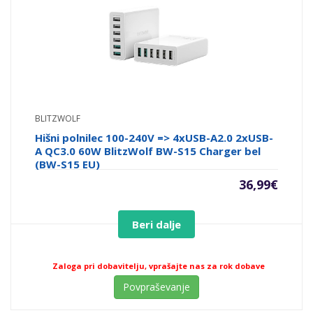
BLITZWOLF
Hišni polnilec 100-240V => 4xUSB-A2.0 2xUSB-
A QC3.0 60W BlitzWolf BW-S15 Charger bel
(BW-S15 EU)
36,99
€
Beri dalje
Zaloga pri dobavitelju, vprašajte nas za rok dobave
Povpraševanje