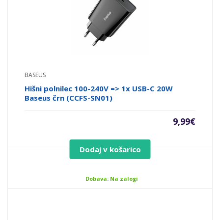
BASEUS
Hišni polnilec 100-240V => 1x USB-C 20W
Baseus črn (CCFS-SN01)
9,99
€
Dodaj v košarico
Dobava: Na zalogi