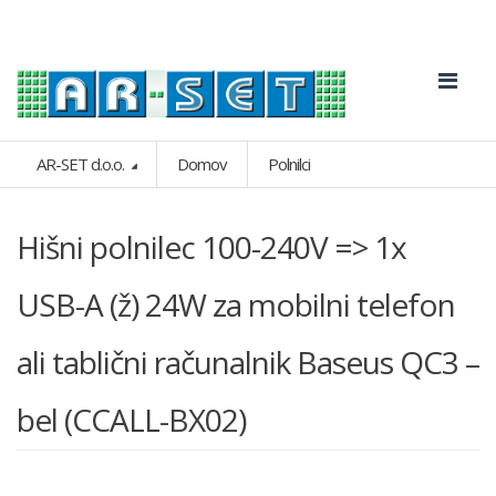
AR-SET d.o.o.
Domov
Polnilci
Hišni polnilec 100-240V => 1x
USB-A (ž) 24W za mobilni telefon
ali tablični računalnik Baseus QC3 –
bel (CCALL-BX02)