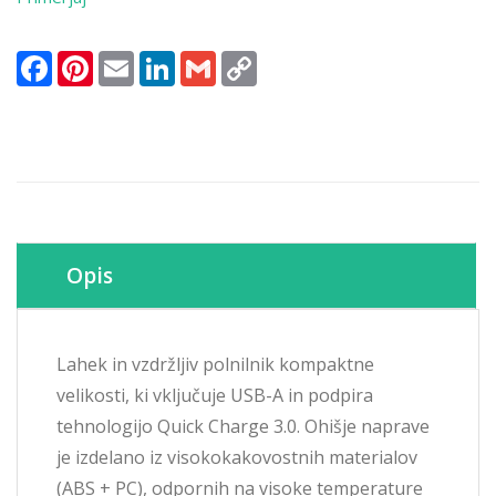
(ž)
24W
Facebook
Pinterest
Email
LinkedIn
Gmail
Copy
za
Link
mobilni
telefon
ali
tablični
računalnik
Baseus
QC3
-
Opis
bel
(CCALL-
BX02)
količina
Lahek in vzdržljiv polnilnik kompaktne
velikosti, ki vključuje USB-A in podpira
tehnologijo Quick Charge 3.0. Ohišje naprave
je izdelano iz visokokakovostnih materialov
(ABS + PC), odpornih na visoke temperature