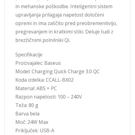
in mehanske poškodbe. Inteligentni sistem
upravljanja prilagaja napetost določeni
opremi in ima zaščito pred preobremenitvijo,
pregrevanjem in kratkimi stiki. Deluje tudi z
brezžičnimi polnilniki Qi.
Specifikacije
Proizvajalec: Baseus
Model: Charging Quick Charge 3.0 QC
Koda izdelka: CCALL-BX02
Material: ABS + PC
Razpon napetosti: 100 – 240V
Teža: 80 g
Barva bela
Moč: 24W Max
Priključek: USB-A