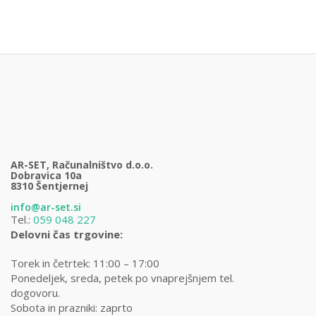
AR-SET, Računalništvo d.o.o.
Dobravica 10a
8310 Šentjernej
info@ar-set.si
Tel.:
059 048 227
Delovni čas trgovine:
Torek in četrtek: 11:00 – 17:00
Ponedeljek, sreda, petek po vnaprejšnjem tel.
dogovoru.
Sobota in prazniki: zaprto