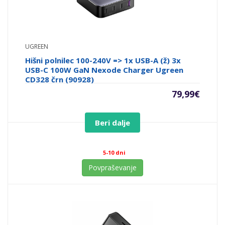
UGREEN
Hišni polnilec 100-240V => 1x USB-A (ž) 3x
USB-C 100W GaN Nexode Charger Ugreen
CD328 črn (90928)
79,99
€
Beri dalje
5-10 dni
Povpraševanje