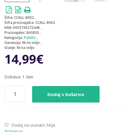
Šifra:
CCALL-BX02
Šifra proizvajalca:
CCALL-BX02
EAN:
6953156272446
Proizvajalec:
BASEUS
Kategorija:
Polnilci
Garancija:
Ni na voljo
Stanje:
Ni na voljo
14,99
€
Dobava: 1 dan
Hišni
Dodaj v košarico
polnilec
100-
240V
=>
1x
Dodaj na seznam želja
USB-
Primerjaj
A