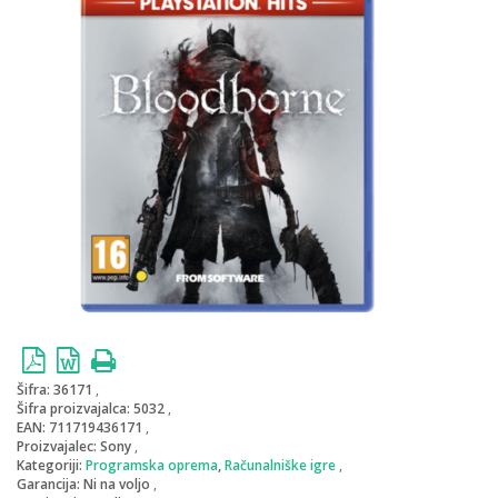
Šifra:
36171
Šifra proizvajalca:
5032
EAN:
711719436171
Proizvajalec:
Sony
Kategoriji:
Programska oprema
,
Računalniške igre
Garancija:
Ni na voljo