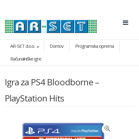
AR-SET d.o.o.
Domov
Programska oprema
Računalniške igre
Igra za PS4 Bloodborne –
PlayStation Hits