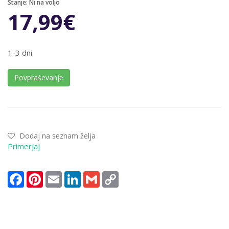
Stanje:
Ni na voljo
17,99
€
1-3 dni
Povpraševanje
Dodaj na seznam želja
Primerjaj
Facebook
Pinterest
Email
LinkedIn
Gmail
Copy
Link