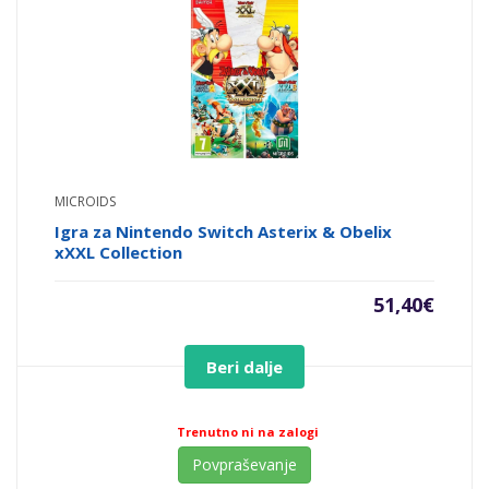
MICROIDS
Igra za Nintendo Switch Asterix & Obelix
xXXL Collection
51,40
€
Beri dalje
Trenutno ni na zalogi
Povpraševanje