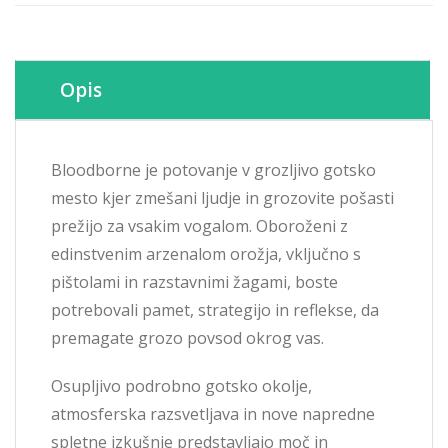
Opis
Bloodborne je potovanje v grozljivo gotsko
mesto kjer zmešani ljudje in grozovite pošasti
prežijo za vsakim vogalom. Oboroženi z
edinstvenim arzenalom orožja, vključno s
pištolami in razstavnimi žagami, boste
potrebovali pamet, strategijo in reflekse, da
premagate grozo povsod okrog vas.
Osupljivo podrobno gotsko okolje,
atmosferska razsvetljava in nove napredne
spletne izkušnje predstavljajo moč in