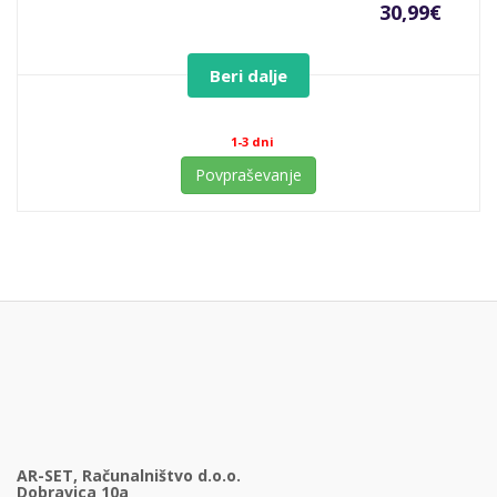
30,99
€
Beri dalje
1-3 dni
Povpraševanje
AR-SET, Računalništvo d.o.o.
Dobravica 10a