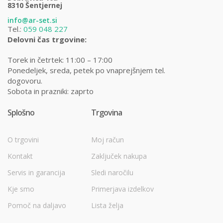
8310 Šentjernej
info@ar-set.si
Tel.:
059 048 227
Delovni čas trgovine:
Torek in četrtek: 11:00 – 17:00
Ponedeljek, sreda, petek po vnaprejšnjem tel.
dogovoru.
Sobota in prazniki: zaprto
Splošno
Trgovina
O trgovini
Moj račun
Kontakt
Zaključek nakupa
Servis in garancija
Sledi naročilu
Kje smo
Primerjava izdelkov
Pomoč na daljavo
Lista želja