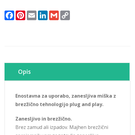
(910-
002238)
Facebook
Pinterest
Email
LinkedIn
Gmail
Copy
količina
Link
Opis
Enostavna za uporabo, zanesljiva miška z
brezžično tehnologijo plug and play.
Zanesljivo in brezžično.
Brez zamud ali izpadov. Majhen brezžični