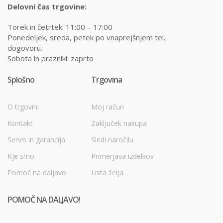
Delovni čas trgovine:
Torek in četrtek: 11:00 – 17:00
Ponedeljek, sreda, petek po vnaprejšnjem tel.
dogovoru.
Sobota in prazniki: zaprto
Splošno
Trgovina
O trgovini
Moj račun
Kontakt
Zaključek nakupa
Servis in garancija
Sledi naročilu
Kje smo
Primerjava izdelkov
Pomoč na daljavo
Lista želja
POMOČ NA DALJAVO!