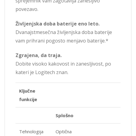
sprejemnik vam zagotavlja zanesljivo
povezavo.
Življenjska doba baterije eno leto.
Dvanajstmesečna življenjska doba baterije
vam prihrani pogosto menjavo baterije.*
Zgrajena, da traja.
Dobite visoko kakovost in zanesljivost, po
kateri je Logitech znan.
Ključne
funkcije
Splošno
Tehnologija
Optična