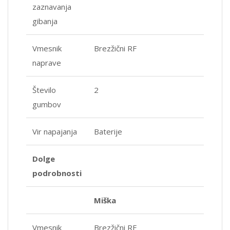
zaznavanja
gibanja
Vmesnik
Brezžični RF
naprave
Število
2
gumbov
Vir napajanja
Baterije
Dolge
podrobnosti
Miška
Vmesnik
Brezžični RF