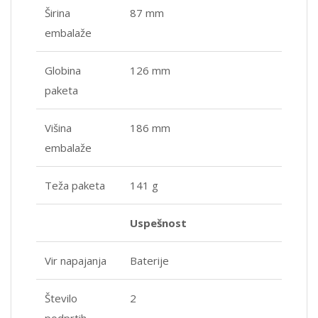
Širina
87 mm
embalaže
Globina
126 mm
paketa
Višina
186 mm
embalaže
Teža paketa
141 g
Uspešnost
Vir napajanja
Baterije
Število
2
podprtih