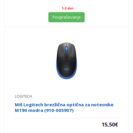
1-3 dni
Povpraševanje
LOGITECH
Miš Logitech brezžična optična za notesnike
M190 modra (910-005907)
15,50
€