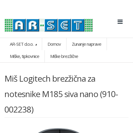
AR-SET d.o.o.
Domov
Zunanje naprave
Miške, tipkovnice
Miške brezžične
Miš Logitech brezžična za
notesnike M185 siva nano (910-
002238)