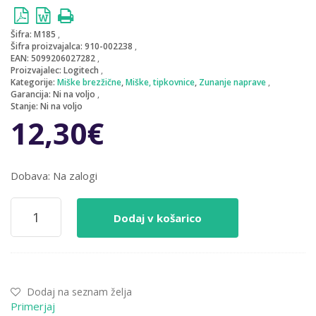
Šifra:
M185
Šifra proizvajalca:
910-002238
EAN:
5099206027282
Proizvajalec:
Logitech
Kategorije:
Miške brezžične
,
Miške, tipkovnice
,
Zunanje naprave
Garancija:
Ni na voljo
Stanje:
Ni na voljo
12,30
€
Dobava: Na zalogi
Miš
Dodaj v košarico
Logitech
brezžična
za
notesnike
M185
Dodaj na seznam želja
siva
Primerjaj
nano