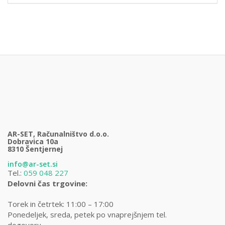
AR-SET, Računalništvo d.o.o.
Dobravica 10a
8310 Šentjernej
info@ar-set.si
Tel.:
059 048 227
Delovni čas trgovine:
Torek in četrtek: 11:00 – 17:00
Ponedeljek, sreda, petek po vnaprejšnjem tel.
dogovoru.