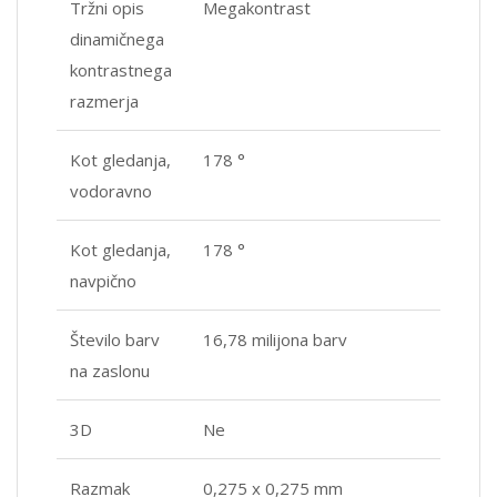
Tržni opis
Megakontrast
dinamičnega
kontrastnega
razmerja
Kot gledanja,
178 °
vodoravno
Kot gledanja,
178 °
navpično
Število barv
16,78 milijona barv
na zaslonu
3D
Ne
Razmak
0,275 x 0,275 mm