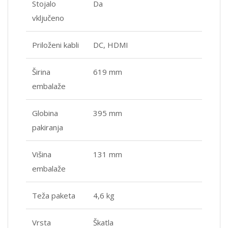
Stojalo
Da
vključeno
Priloženi kabli
DC, HDMI
Širina
619 mm
embalaže
Globina
395 mm
pakiranja
Višina
131 mm
embalaže
Teža paketa
4,6 kg
Vrsta
Škatla