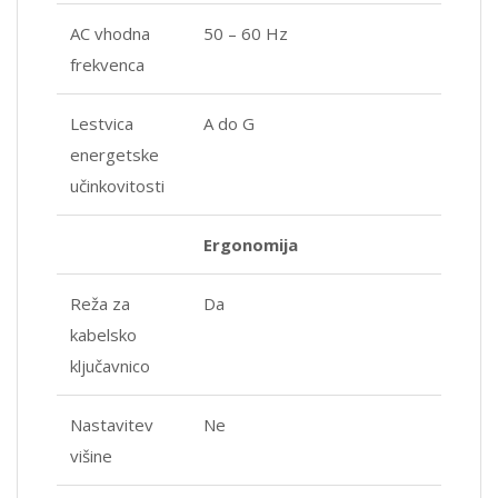
AC vhodna
50 – 60 Hz
frekvenca
Lestvica
A do G
energetske
učinkovitosti
Ergonomija
Reža za
Da
kabelsko
ključavnico
Nastavitev
Ne
višine