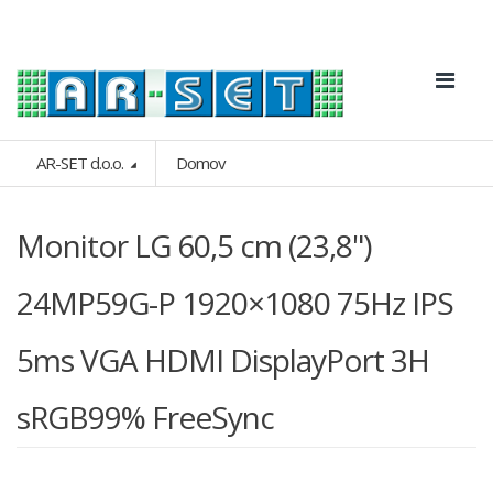
AR-SET d.o.o.
Domov
Monitor LG 60,5 cm (23,8")
24MP59G-P 1920×1080 75Hz IPS
5ms VGA HDMI DisplayPort 3H
sRGB99% FreeSync