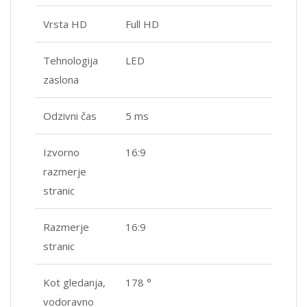
Vrsta HD
Full HD
Tehnologija
LED
zaslona
Odzivni čas
5 ms
Izvorno
16:9
razmerje
stranic
Razmerje
16:9
stranic
Kot gledanja,
178 °
vodoravno