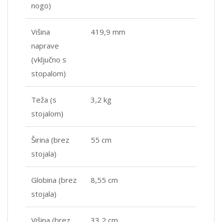
nogo)
Višina
419,9 mm
naprave
(vključno s
stopalom)
Teža (s
3,2 kg
stojalom)
Širina (brez
55 cm
stojala)
Globina (brez
8,55 cm
stojala)
Višina (brez
33,2 cm