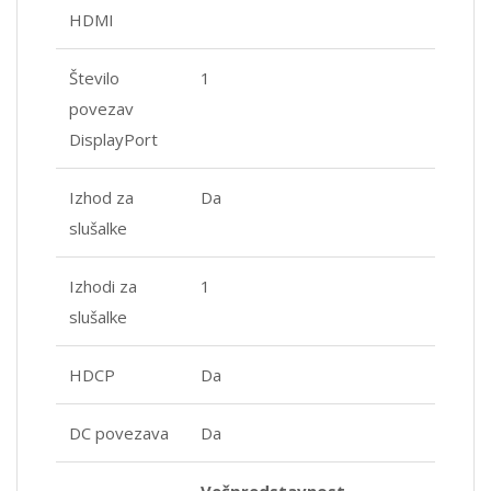
HDMI
Število
1
povezav
DisplayPort
Izhod za
Da
slušalke
Izhodi za
1
slušalke
HDCP
Da
DC povezava
Da
Večpredstavnost