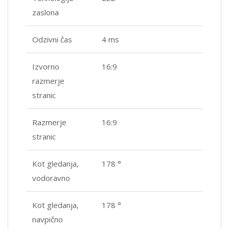
zaslona
Odzivni čas
4 ms
Izvorno
16:9
razmerje
stranic
Razmerje
16:9
stranic
Kot gledanja,
178 °
vodoravno
Kot gledanja,
178 °
navpično