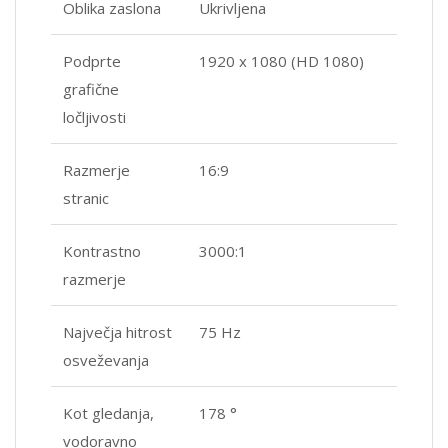
Oblika zaslona
Ukrivljena
Podprte
1920 x 1080 (HD 1080)
grafične
ločljivosti
Razmerje
16:9
stranic
Kontrastno
3000:1
razmerje
Največja hitrost
75 Hz
osveževanja
Kot gledanja,
178 °
vodoravno