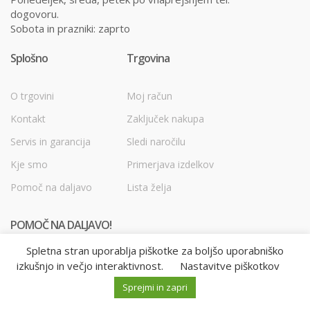
dogovoru.
Sobota in prazniki: zaprto
Splošno
Trgovina
O trgovini
Moj račun
Kontakt
Zaključek nakupa
Servis in garancija
Sledi naročilu
Kje smo
Primerjava izdelkov
Pomoč na daljavo
Lista želja
POMOČ NA DALJAVO!
Spletna stran uporablja piškotke za boljšo uporabniško
izkušnjo in večjo interaktivnost.
Nastavitve piškotkov
M
I
Išči:
o
s
Sprejmi in zapri
0
0
0
j
k