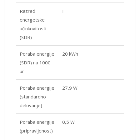
Razred
F
energetske
učinkovitosti
(SDR)
Poraba energije
20 kWh
(SDR) na 1000
ur
Poraba energije
27,9 W
(standardno
delovanje)
Poraba energije
0,5 W
(pripravljenost)