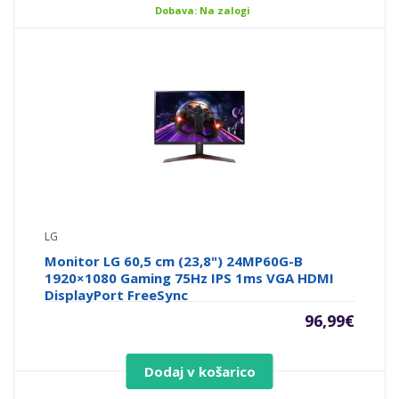
Dobava: Na zalogi
LG
Monitor LG 60,5 cm (23,8") 24MP60G-B
1920×1080 Gaming 75Hz IPS 1ms VGA HDMI
DisplayPort FreeSync
96,99
€
Dodaj v košarico