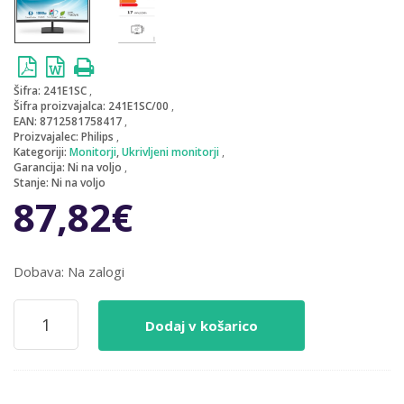
Šifra:
241E1SC
Šifra proizvajalca:
241E1SC/00
EAN:
8712581758417
Proizvajalec:
Philips
Kategoriji:
Monitorji
,
Ukrivljeni monitorji
Garancija:
Ni na voljo
Stanje:
Ni na voljo
87,82
€
Dobava: Na zalogi
Monitor
Dodaj v košarico
Philips
60,5
cm
(23,8")
241E1SC