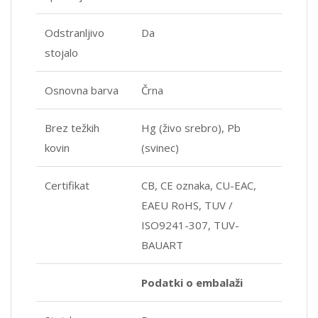
Odstranljivo
Da
stojalo
Osnovna barva
Črna
Brez težkih
Hg (živo srebro), Pb
kovin
(svinec)
Certifikat
CB, CE oznaka, CU-EAC,
EAEU RoHS, TUV /
ISO9241-307, TUV-
BAUART
Podatki o embalaži