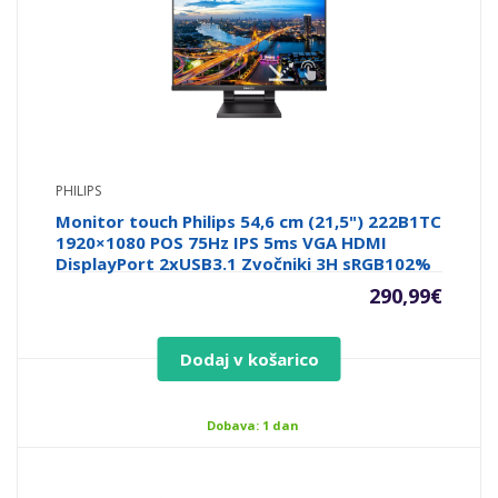
PHILIPS
Monitor touch Philips 54,6 cm (21,5") 222B1TC
1920×1080 POS 75Hz IPS 5ms VGA HDMI
DisplayPort 2xUSB3.1 Zvočniki 3H sRGB102%
290,99
€
Dodaj v košarico
Dobava: 1 dan