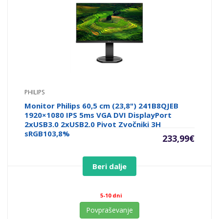
PHILIPS
Monitor Philips 60,5 cm (23,8") 241B8QJEB
1920×1080 IPS 5ms VGA DVI DisplayPort
2xUSB3.0 2xUSB2.0 Pivot Zvočniki 3H
sRGB103,8%
233,99
€
Beri dalje
5-10 dni
Povpraševanje