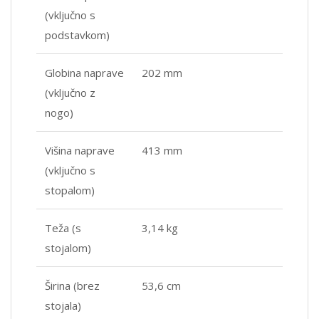
(vključno s
podstavkom)
Globina naprave
202 mm
(vključno z
nogo)
Višina naprave
413 mm
(vključno s
stopalom)
Teža (s
3,14 kg
stojalom)
Širina (brez
53,6 cm
stojala)