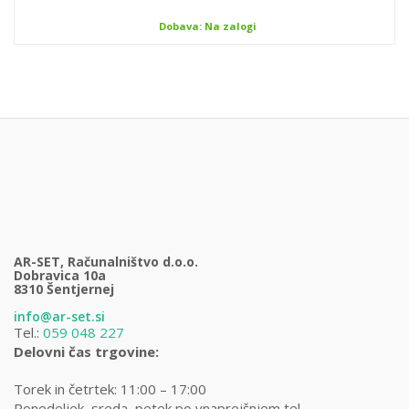
Dobava: Na zalogi
AR-SET, Računalništvo d.o.o.
Dobravica 10a
8310 Šentjernej
info@ar-set.si
Tel.:
059 048 227
Delovni čas trgovine:
Torek in četrtek: 11:00 – 17:00
Ponedeljek, sreda, petek po vnaprejšnjem tel.