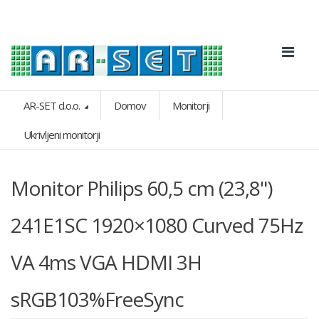
AR-SET d.o.o.
Domov
Monitorji
Ukrivljeni monitorji
Monitor Philips 60,5 cm (23,8")
241E1SC 1920×1080 Curved 75Hz
VA 4ms VGA HDMI 3H
sRGB103%FreeSync