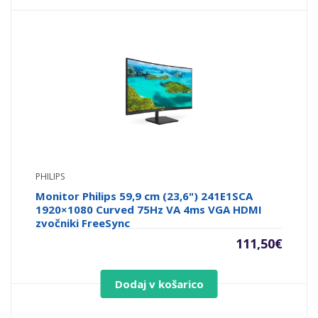
PHILIPS
Monitor Philips 59,9 cm (23,6") 241E1SCA
1920×1080 Curved 75Hz VA 4ms VGA HDMI
zvočniki FreeSync
111,50
€
Dodaj v košarico