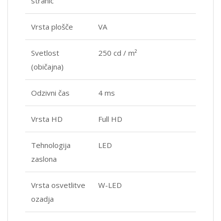
stranic
Vrsta plošče
VA
Svetlost
250 cd / m²
(običajna)
Odzivni čas
4 ms
Vrsta HD
Full HD
Tehnologija
LED
zaslona
Vrsta osvetlitve
W-LED
ozadja