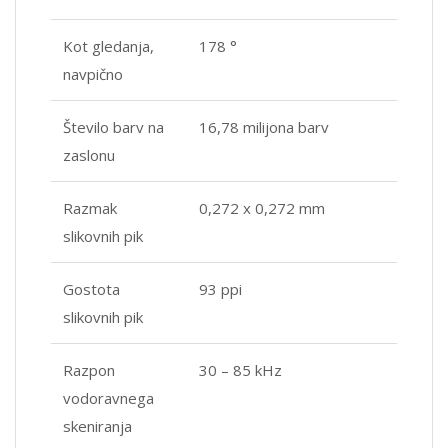
Kot gledanja,
178 °
navpično
Število barv na
16,78 milijona barv
zaslonu
Razmak
0,272 x 0,272 mm
slikovnih pik
Gostota
93 ppi
slikovnih pik
Razpon
30 – 85 kHz
vodoravnega
skeniranja