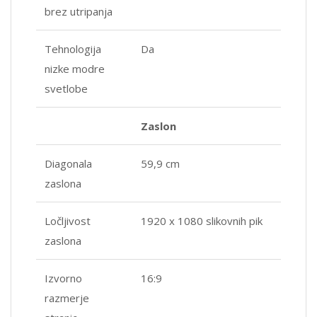
brez utripanja
Tehnologija
Da
nizke modre
svetlobe
Zaslon
Diagonala
59,9 cm
zaslona
Ločljivost
1920 x 1080 slikovnih pik
zaslona
Izvorno
16:9
razmerje