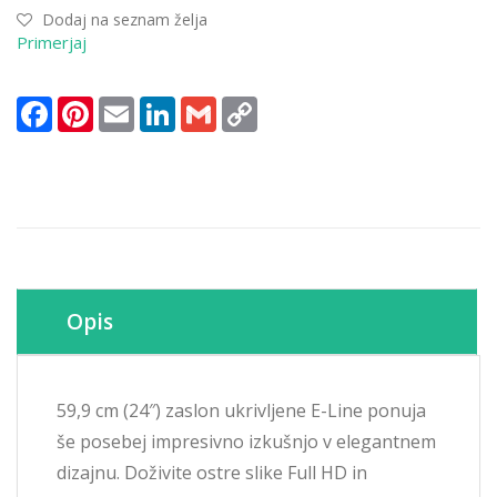
Dodaj na seznam želja
1920x1080
Primerjaj
Curved
75Hz
VA
Facebook
Pinterest
Email
LinkedIn
Gmail
Copy
4ms
Link
VGA
HDMI
3H
sRGB103%FreeSync
količina
Opis
59,9 cm (24″) zaslon ukrivljene E-Line ponuja
še posebej impresivno izkušnjo v elegantnem
dizajnu. Doživite ostre slike Full HD in