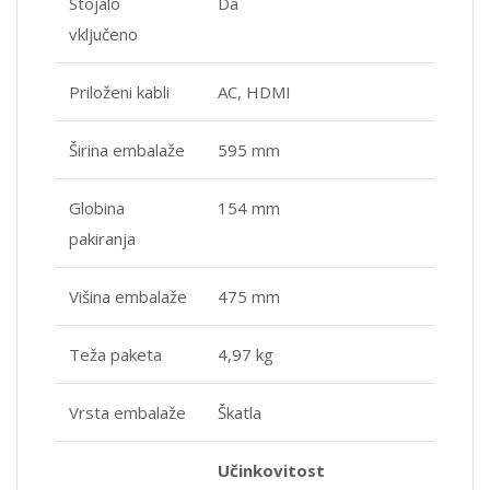
Stojalo
Da
vključeno
Priloženi kabli
AC, HDMI
Širina embalaže
595 mm
Globina
154 mm
pakiranja
Višina embalaže
475 mm
Teža paketa
4,97 kg
Vrsta embalaže
Škatla
Učinkovitost