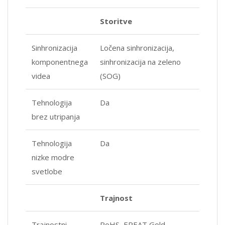
Storitve
Sinhronizacija
Ločena sinhronizacija,
komponentnega
sinhronizacija na zeleno
videa
(SOG)
Tehnologija
Da
brez utripanja
Tehnologija
Da
nizke modre
svetlobe
Trajnost
Trajnostni
RoHS, EPEAT Gold,