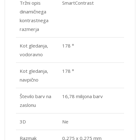
Tržni opis
SmartContrast
dinamičnega
kontrastnega
razmerja
Kot gledanja,
178 °
vodoravno
Kot gledanja,
178 °
navpično
Število barv na
16,78 milijona barv
zaslonu
3D
Ne
Razmak
0,275 x 0,275 mm