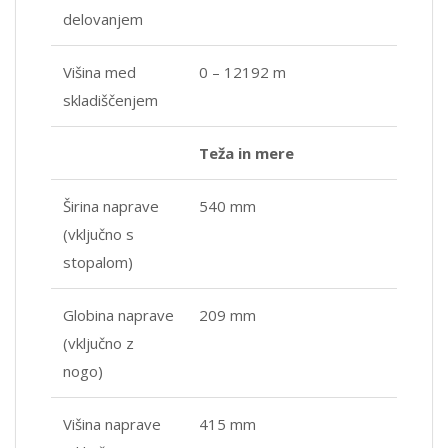
delovanjem
Višina med
0 – 12192 m
skladiščenjem
Teža in mere
Širina naprave
540 mm
(vključno s
stopalom)
Globina naprave
209 mm
(vključno z
nogo)
Višina naprave
415 mm