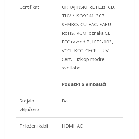
Certifikat
UKRAJINSKI, cETLus, CB,
TUV / ISO9241-307,
SEMKO, CU-EAC, EAEU
RoHS, RCM, oznaka CE,
FCC razred B, ICES-003,
VCCI, KCC, CECP, TUV
Cert. – izklop modre
svetlobe
Podatki o embalaži
Stojalo
Da
vključeno
Priloženi kabli
HDMI, AC