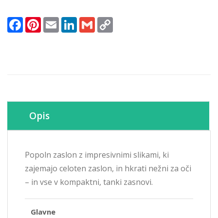
5ms
VGA
Facebook
Pinterest
Email
LinkedIn
Gmail
Copy
DVI
Link
HDMI
-
tanek
okvir
količina
Opis
Popoln zaslon z impresivnimi slikami, ki
zajemajo celoten zaslon, in hkrati nežni za oči
– in vse v kompaktni, tanki zasnovi.
Glavne