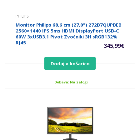
PHILIPS
Monitor Philips 68,6 cm (27,0") 272B7QUPBEB
2560×1440 IPS 5ms HDMI DisplayPort USB-C
60W 3xUSB3.1 Pivot Zvočniki 3H sRGB132%
RJ45
345,99
€
Dodaj v košarico
Dobava: Na zalogi