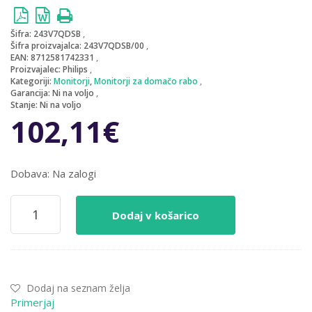
Šifra:
243V7QDSB
Šifra proizvajalca:
243V7QDSB/00
EAN:
8712581742331
Proizvajalec:
Philips
Kategoriji:
Monitorji
,
Monitorji za domačo rabo
Garancija:
Ni na voljo
Stanje:
Ni na voljo
102,11
€
Dobava: Na zalogi
Monitor
Dodaj v košarico
Philips
60,5
cm
(23,8")
243V7QDSB
Dodaj na seznam želja
1920x1080
Primerjaj
IPS