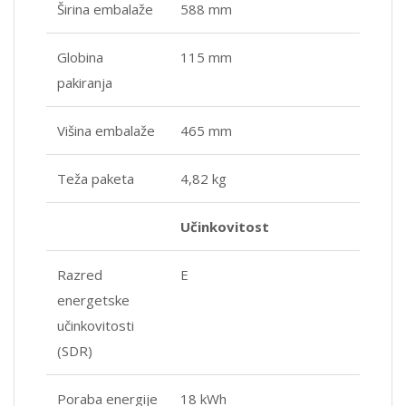
Širina embalaže
588 mm
Globina
115 mm
pakiranja
Višina embalaže
465 mm
Teža paketa
4,82 kg
Učinkovitost
Razred
E
energetske
učinkovitosti
(SDR)
Poraba energije
18 kWh