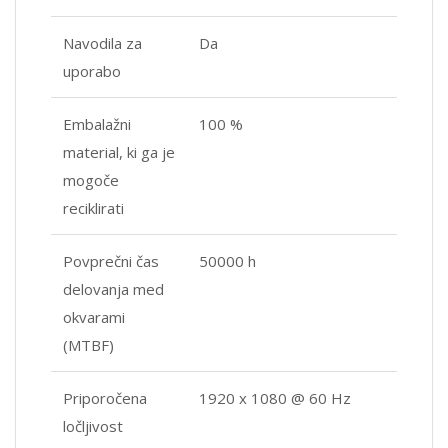
Navodila za
Da
uporabo
Embalažni
100 %
material, ki ga je
mogoče
reciklirati
Povprečni čas
50000 h
delovanja med
okvarami
(MTBF)
Priporočena
1920 x 1080 @ 60 Hz
ločljivost