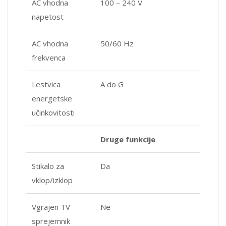
AC vhodna
100 – 240 V
napetost
AC vhodna
50/60 Hz
frekvenca
Lestvica
A do G
energetske
učinkovitosti
Druge funkcije
Stikalo za
Da
vklop/izklop
Vgrajen TV
Ne
sprejemnik