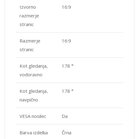
Izvorno
16:9
razmerje
stranic
Razmerje
16:9
stranic
Kot gledanja,
178 °
vodoravno
Kot gledanja,
178 °
navpično
VESA nosilec
Da
Barva izdelka
Črna