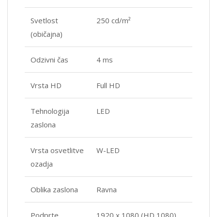
Svetlost
250 cd/m²
(običajna)
Odzivni čas
4 ms
Vrsta HD
Full HD
Tehnologija
LED
zaslona
Vrsta osvetlitve
W-LED
ozadja
Oblika zaslona
Ravna
Podprte
1920 x 1080 (HD 1080)