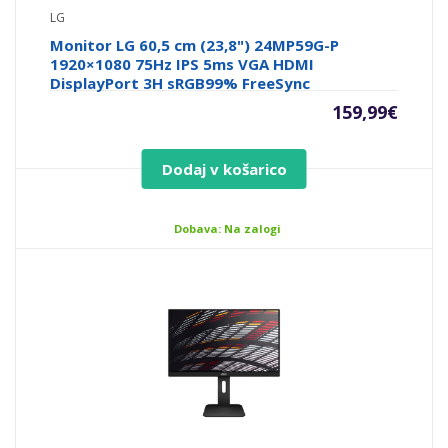
LG
Monitor LG 60,5 cm (23,8") 24MP59G-P
1920×1080 75Hz IPS 5ms VGA HDMI
DisplayPort 3H sRGB99% FreeSync
159,99
€
Dodaj v košarico
Dobava: Na zalogi