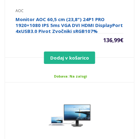
AOC
Monitor AOC 60,5 cm (23,8") 24P1 PRO
1920×1080 IPS 5ms VGA DVI HDMI DisplayPort
4xUSB3.0 Pivot Zvočniki sRGB107%
136,99
€
Dodaj v košarico
Dobava: Na zalogi