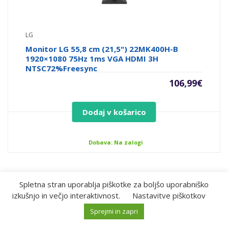
LG
Monitor LG 55,8 cm (21,5") 22MK400H-B
1920×1080 75Hz 1ms VGA HDMI 3H
NTSC72%Freesync
106,99
€
Dodaj v košarico
Dobava: Na zalogi
Spletna stran uporablja piškotke za boljšo uporabniško
izkušnjo in večjo interaktivnost.
Nastavitve piškotkov
M
I
Išči:
o
s
Sprejmi in zapri
0
0
0
j
k