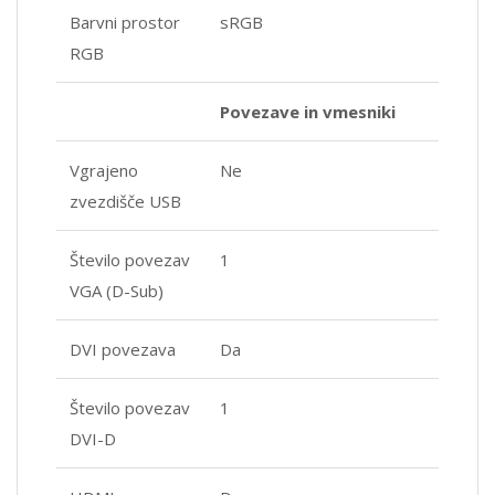
Barvni prostor
sRGB
RGB
Povezave in vmesniki
Vgrajeno
Ne
zvezdišče USB
Število povezav
1
VGA (D-Sub)
DVI povezava
Da
Število povezav
1
DVI-D