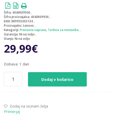
Šifra:
4X40K09936
Šifra proizvajalca:
4X40K09936
EAN:
889955303134
Proizvajalec:
Lenovo
Kategoriji:
Prenosne naprave
,
Torbice za notesnike
Garancija:
Ni na voljo
Stanje:
Ni na voljo
29,99
€
Dobava: 1 dan
Nahrbtnik
Dodaj v košarico
za
notesnik
39,6
cm
(15,6″)
Dodaj na seznam želja
Lenovo
Primerjaj
ThinkPad