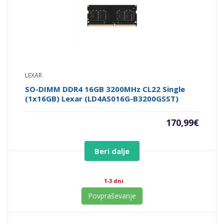
LEXAR
SO-DIMM DDR4 16GB 3200MHz CL22 Single
(1x16GB) Lexar (LD4AS016G-B3200GSST)
170,99
€
Beri dalje
1-3 dni
Povpraševanje