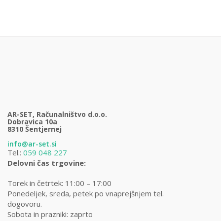
AR-SET, Računalništvo d.o.o.
Dobravica 10a
8310 Šentjernej
info@ar-set.si
Tel.:
059 048 227
Delovni čas trgovine:
Torek in četrtek: 11:00 – 17:00
Ponedeljek, sreda, petek po vnaprejšnjem tel.
dogovoru.
Sobota in prazniki: zaprto