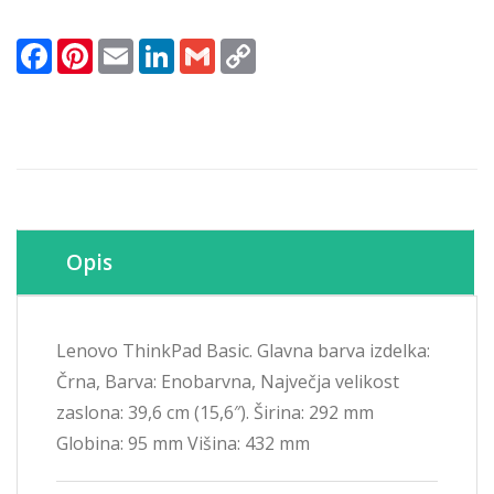
Basic
črn
Facebook
Pinterest
Email
LinkedIn
Gmail
Copy
(4X40K09936)
Link
količina
Opis
Lenovo ThinkPad Basic. Glavna barva izdelka:
Črna, Barva: Enobarvna, Največja velikost
zaslona: 39,6 cm (15,6″). Širina: 292 mm
Globina: 95 mm Višina: 432 mm