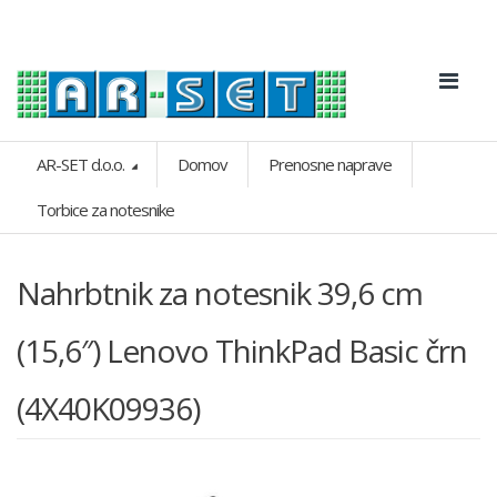
AR-SET d.o.o.
Domov
Prenosne naprave
Torbice za notesnike
Nahrbtnik za notesnik 39,6 cm
(15,6″) Lenovo ThinkPad Basic črn
(4X40K09936)