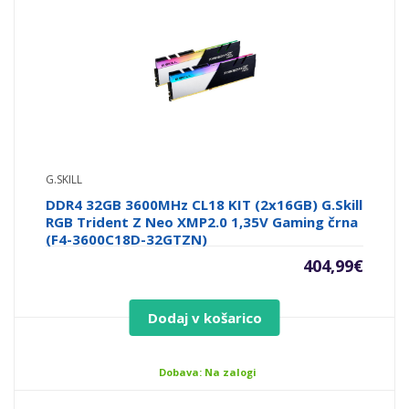
G.SKILL
DDR4 32GB 3600MHz CL18 KIT (2x16GB) G.Skill
RGB Trident Z Neo XMP2.0 1,35V Gaming črna
(F4-3600C18D-32GTZN)
404,99
€
Dodaj v košarico
Dobava: Na zalogi