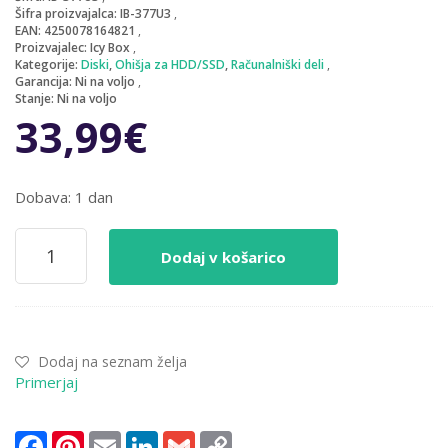
Šifra proizvajalca:
IB-377U3
EAN:
4250078164821
Proizvajalec:
Icy Box
Kategorije:
Diski
,
Ohišja za HDD/SSD
,
Računalniški deli
Garancija:
Ni na voljo
Stanje:
Ni na voljo
33,99
€
Dobava: 1 dan
Ohišje
Dodaj v košarico
za
trdi
disk
3,5
IcyBox
Dodaj na seznam želja
SATA
Primerjaj
(IB-
377U3-
B)
Facebook
Pinterest
Email
LinkedIn
Gmail
Copy
količina