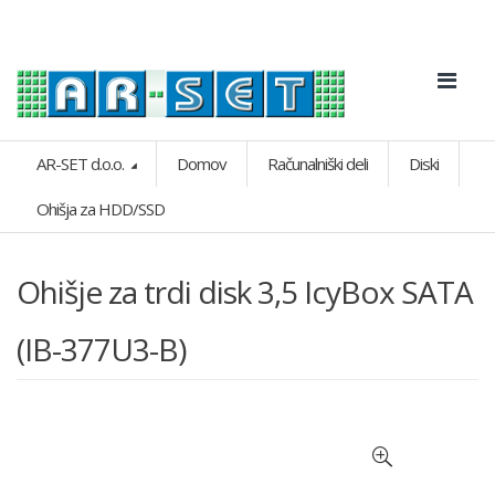
AR-SET d.o.o.
Domov
Računalniški deli
Diski
Ohišja za HDD/SSD
Ohišje za trdi disk 3,5 IcyBox SATA
(IB-377U3-B)