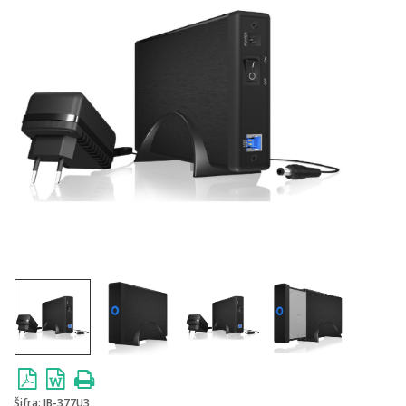
Šifra:
IB-377U3