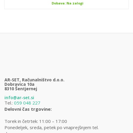
Dobava: Na zalogi
AR-SET, Računalništvo d.o.o.
Dobravica 10a
8310 Šentjernej
info@ar-set.si
Tel.:
059 048 227
Delovni čas trgovine:
Torek in četrtek: 11:00 – 17:00
Ponedeljek, sreda, petek po vnaprejšnjem tel.