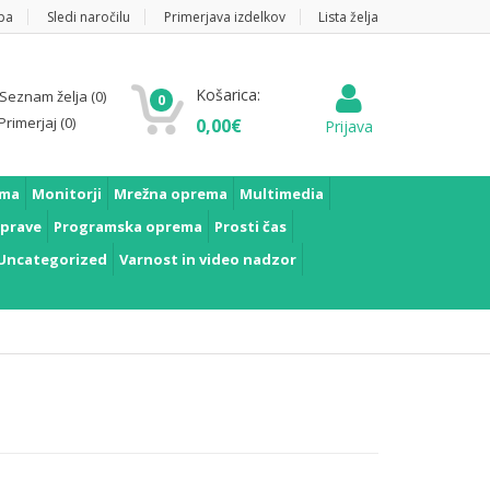
pa
Sledi naročilu
Primerjava izdelkov
Lista želja
Košarica:
Seznam želja
(0)
0
Primerjaj
(0)
0,00
€
Prijava
ema
Monitorji
Mrežna oprema
Multimedia
prave
Programska oprema
Prosti čas
Uncategorized
Varnost in video nadzor