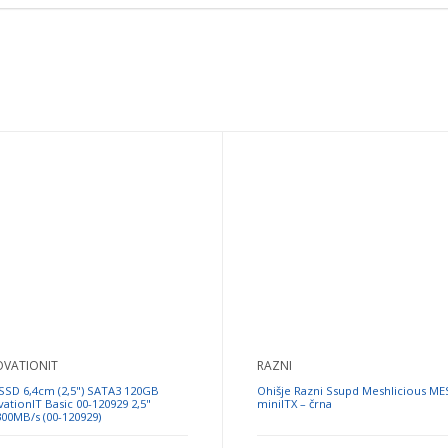
OVATIONIT
RAZNI
 SSD 6,4cm (2,5") SATA3 120GB
Ohišje Razni Ssupd Meshlicious M
vationIT Basic 00-120929 2,5"
miniITX – črna
300MB/s (00-120929)