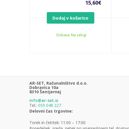
15,60
€
Dodaj v košarico
Dobava: Na zalogi
AR-SET, Računalništvo d.o.o.
Dobravica 10a
8310 Šentjernej
info@ar-set.si
Tel.:
059 048 227
Delovni čas trgovine:
Torek in četrtek: 11:00 – 17:00
Ponedeljek, sreda, petek po vnaprejšnjem tel. dogov