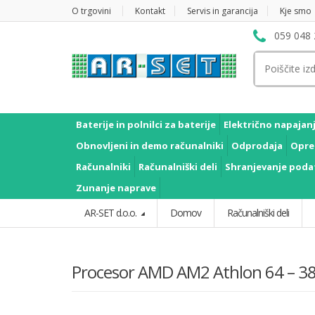
O trgovini
Kontakt
Servis in garancija
Kje smo
059 048 
Išči:
Baterije in polnilci za baterije
Električno napajan
Obnovljeni in demo računalniki
Odprodaja
Opre
Računalniki
Računalniški deli
Shranjevanje poda
Zunanje naprave
AR-SET d.o.o.
Domov
Računalniški deli
Procesor AMD AM2 Athlon 64 – 3