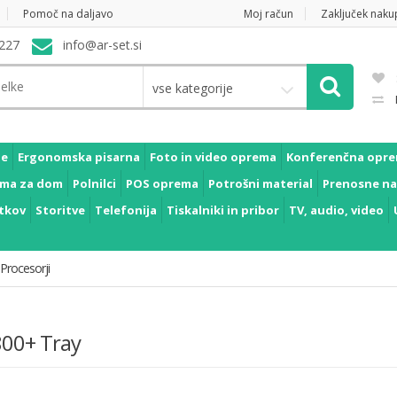
Pomoč na daljavo
Moj račun
Zaključek naku
227
info@ar-set.si
vse kategorije
je
Ergonomska pisarna
Foto in video oprema
Konferenčna opr
ma za dom
Polnilci
POS oprema
Potrošni material
Prenosne na
tkov
Storitve
Telefonija
Tiskalniki in pribor
TV, audio, video
Procesorji
800+ Tray