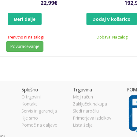
22,99
€
192,
Beri dalje
Dodaj v košarico
Trenutno ni na zalogi
Dobava: Na zalogi
Povpraševanje
Splošno
Trgovina
POM
O trgovini
Moj račun
Kontakt
Zaključek nakupa
Servis in garancija
Sledi naročilu
Kje smo
Primerjava izdelkov
Pomoč na daljavo
Lista želja
oru.