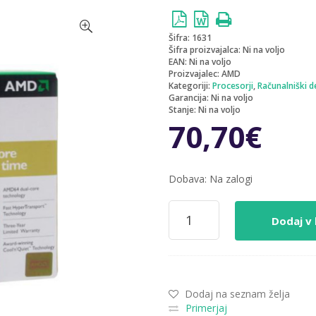
Šifra:
1631
Šifra proizvajalca:
Ni na voljo
EAN:
Ni na voljo
Proizvajalec:
AMD
Kategoriji:
Procesorji
,
Računalniški de
Garancija:
Ni na voljo
Stanje:
Ni na voljo
70,70
€
Dobava: Na zalogi
Procesor
AMD
Dodaj v 
AM2
Athlon
64
-
3800+
Dodaj na seznam želja
Tray
Primerjaj