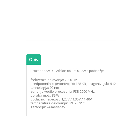
Opis
Procesor AMD – Athlon 64-3800+ AM2 podnožje
frekvenca delovanja: 2000 Hz
predpomnilnik: prvonivojski: 128 KB, drugonivojski: 512
tehnologija: 90 nm
zunanje vodilo procesorja: FSB 2000 MHz
poraba moči: 89 W
dodatno: napetost: 1,25V / 1,35V / 1,40V
temperatura delovanja: 0°C – 69°C
garancija: 24 mesecev