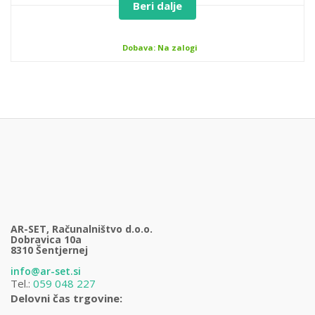
Beri dalje
Dobava: Na zalogi
AR-SET, Računalništvo d.o.o.
Dobravica 10a
8310 Šentjernej
info@ar-set.si
Tel.:
059 048 227
Delovni čas trgovine: