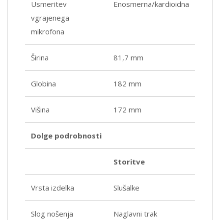
Usmeritev
Enosmerna/kardioidna
vgrajenega
mikrofona
Širina
81,7 mm
Globina
182 mm
Višina
172 mm
Dolge podrobnosti
Storitve
Vrsta izdelka
Slušalke
Slog nošenja
Naglavni trak