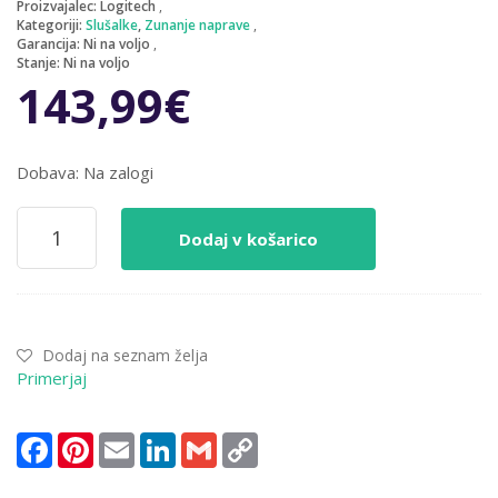
Proizvajalec:
Logitech
Kategoriji:
Slušalke
,
Zunanje naprave
Garancija:
Ni na voljo
Stanje:
Ni na voljo
143,99
€
Dobava: Na zalogi
Slušalke
Dodaj v košarico
Logitech
3.5
HG433
Gaming
z
Dodaj na seznam želja
mikrofonom
Primerjaj
(981-
000668
količina
Facebook
Pinterest
Email
LinkedIn
Gmail
Copy
Link