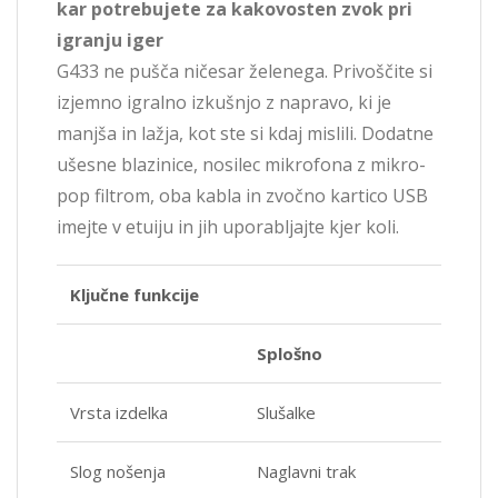
kar potrebujete za kakovosten zvok pri
igranju iger
G433 ne pušča ničesar želenega. Privoščite si
izjemno igralno izkušnjo z napravo, ki je
manjša in lažja, kot ste si kdaj mislili. Dodatne
ušesne blazinice, nosilec mikrofona z mikro-
pop filtrom, oba kabla in zvočno kartico USB
imejte v etuiju in jih uporabljajte kjer koli.
Ključne funkcije
Splošno
Vrsta izdelka
Slušalke
Slog nošenja
Naglavni trak