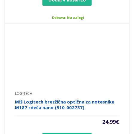
Dobava: Na zalogi
LOGITECH
Miš Logitech brezžična optična za notesnike
M187 rdeča nano (910-002737)
24,99
€