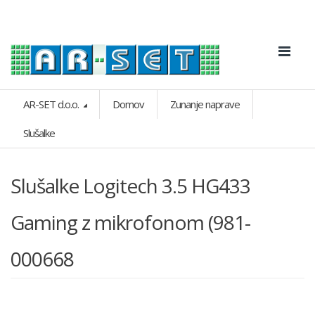
AR-SET d.o.o.
Domov
Zunanje naprave
Slušalke
Slušalke Logitech 3.5 HG433
Gaming z mikrofonom (981-
000668