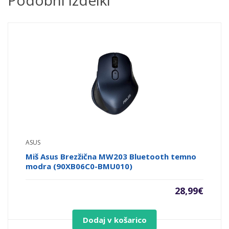
ASUS
Miš Asus Brezžična MW203 Bluetooth temno
modra (90XB06C0-BMU010)
28,99
€
Dodaj v košarico