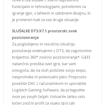
funkcijami in tehnologijami, potrebnimi za
igranje iger, v lahkem in udobnem dizajnu, ki
je primeren tudi za vse druge situacije.
SLUŠALKE DTS:X7.1 prostorski zvok
pozicioniranje
Za poglobljeno in resnično izkušnjo
poslušanja sodelujemo z DTS, da zagotovimo
briljantno 360° zvočno pozicioniranje*. G433
natančno preslika svet igre, kar vam
omogoča, da na sluh poiščete svojo ekipo,
nasprotnike in potencialni plen. Preprosto
povežite DAC z računalnikom in uporabite
Logitech Gaming Software, da prilagodite
zvok po svojih željah. Ustvarite lahko celo
ločen zvočni profil za vsako igro (ali