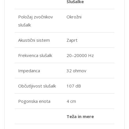
Slušalke
Položaj zvočnikov
Okrožni
slušalk
Akustični sistem
Zaprt
Frekvenca slušalk
20–20000 Hz
Impedanca
32 ohmov
Občutljivost slušalk
107 dB
Pogonska enota
4 cm
Teža in mere