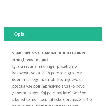
Opis
VSAKODNEVNO GAMING AUDIO GEARPC
zmogljivost na poti
Igralci računalniških iger pričakujejo
kakovost zvoka, ki jih potopi v igro. In z
dobrim razlogom, saj oblikovanje zvoka
postaja vse bolj impresivno z vsako novo
generacijo iger. Kaj pa zunaj igre? Končno
izkoristite moč računalniške opreme. G433 je
nova vrsta slušalk z vsemi naprednimi