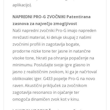
aplikacijo).
NAPREDNI PRO-G ZVOČNIKI Patentirana
zasnova za največjo zmogljivost
Naši napredni zvočniki Pro-G imajo napreden
mrežasti material, ki deluje skupaj z našimi
zvočnimi profili in zagotavlja bogate,
prodorne nizke tone ter jasne in natančne
visoke tone, hkrati pa ohranja popačenje na
minimumu. Poslušajte svoje igre glasno in
jasno z realističnim zvokom, ki ga je načrtoval
oblikovalec iger. G433 popelje Pro-G na novo
raven. Akustični priključek za zvočnikom
zagotavlja resonanco in ojačanje ter
omogoča dinamičen zvok kot v kinu.