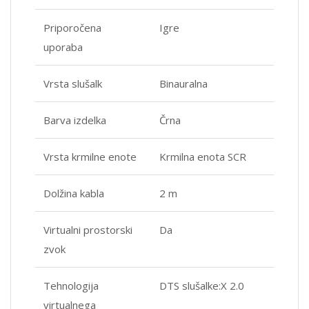
Priporočena
Igre
uporaba
Vrsta slušalk
Binauralna
Barva izdelka
Črna
Vrsta krmilne enote
Krmilna enota SCR
Dolžina kabla
2 m
Virtualni prostorski
Da
zvok
Tehnologija
DTS slušalke:X 2.0
virtualnega