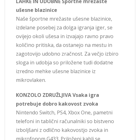
LAHKE IN UDOBNE Športne mrežaste
ušesne blazinice
Naše športne mrežaste ušesne blazinice,
izdelane posebej za dolga igranja iger, se
ovijejo okoli ušesa in izvajajo ravno pravo
količino pritiska, da ostanejo na mestu in
zagotovijo udobno zračnost. Za večjo izbiro
sloga in udobja so priložene tudi dodatne
izredno mehke ušesne blazinice iz
mikrovlaken.
KONZOLO ZDRUŽLJIVA Vsaka igra
potrebuje dobro kakovost zvoka
Nintendo Switch, PS4, Xbox One, pametni
telefoni in tablični računalniki so bistveno
izboljšani z odlično kakovostjo zvoka in
mikrofonom G433. Priloženi kabli se