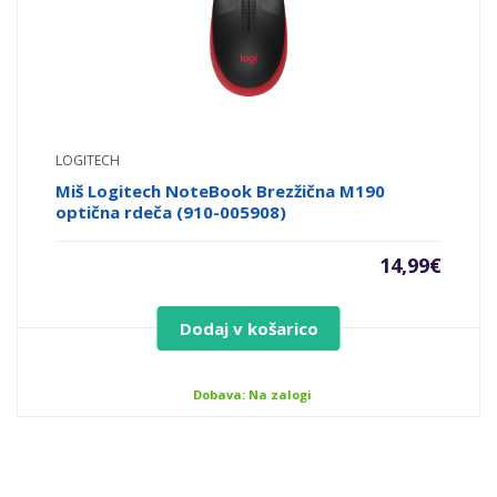
LOGITECH
Miš Logitech NoteBook Brezžična M190
optična rdeča (910-005908)
14,99
€
Dodaj v košarico
Dobava: Na zalogi