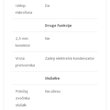
Izklop
Da
mikrofona
Druge funkcije
2,5 mm
Ne
konektor
Vrsta
Zadnji elektretni kondenzator
pretvornika
Slušalke
Položaj
Na ušesu
zvočnika
slušalk