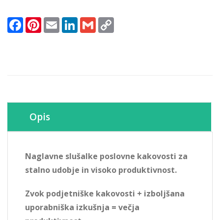
(981-
0005199)
Facebook
Pinterest
Email
LinkedIn
Gmail
Copy
količina
Link
Opis
Naglavne slušalke poslovne kakovosti za
stalno udobje in visoko produktivnost.
Zvok podjetniške kakovosti + izboljšana
uporabniška izkušnja = večja