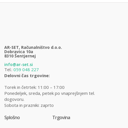
AR-SET, Računalništvo d.o.o.
Dobravica 10a
8310 Šentjernej
info@ar-set.si
Tel.:
059 048 227
Delovni čas trgovine:
Torek in četrtek: 11:00 – 17:00
Ponedeljek, sreda, petek po vnaprejšnjem tel.
dogovoru.
Sobota in prazniki: zaprto
Splošno
Trgovina