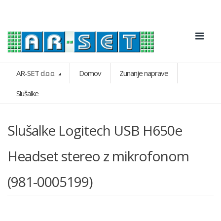
AR-SET d.o.o.
Domov
Zunanje naprave
Slušalke
Slušalke Logitech USB H650e
Headset stereo z mikrofonom
(981-0005199)