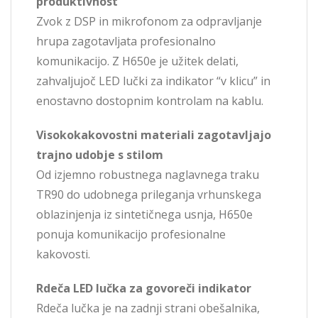
produktivnost
Zvok z DSP in mikrofonom za odpravljanje
hrupa zagotavljata profesionalno
komunikacijo. Z H650e je užitek delati,
zahvaljujoč LED lučki za indikator “v klicu” in
enostavno dostopnim kontrolam na kablu.
Visokokakovostni materiali zagotavljajo
trajno udobje s stilom
Od izjemno robustnega naglavnega traku
TR90 do udobnega prileganja vrhunskega
oblazinjenja iz sintetičnega usnja, H650e
ponuja komunikacijo profesionalne
kakovosti.
Rdeča LED lučka za govoreči indikator
Rdeča lučka je na zadnji strani obešalnika,