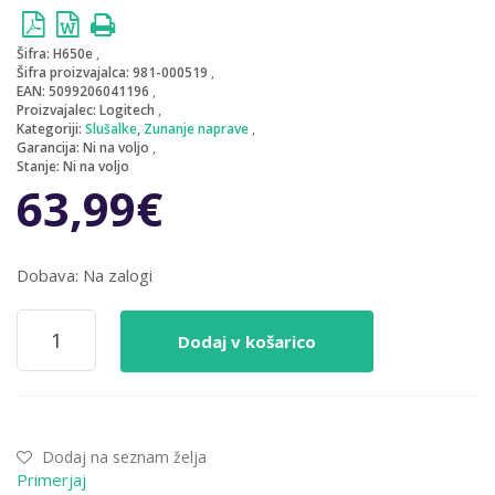
Šifra:
H650e
Šifra proizvajalca:
981-000519
EAN:
5099206041196
Proizvajalec:
Logitech
Kategoriji:
Slušalke
,
Zunanje naprave
Garancija:
Ni na voljo
Stanje:
Ni na voljo
63,99
€
Dobava: Na zalogi
Slušalke
Dodaj v košarico
Logitech
USB
H650e
Headset
stereo
Dodaj na seznam želja
z
Primerjaj
mikrofonom