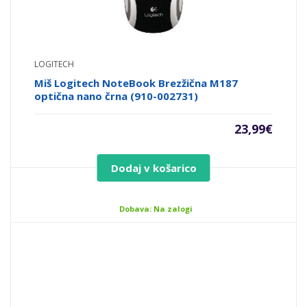
LOGITECH
Miš Logitech NoteBook Brezžična M187
optična nano črna (910-002731)
23,99
€
Dodaj v košarico
Dobava: Na zalogi