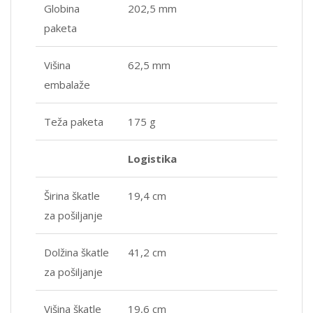
Globina
202,5 mm
paketa
Višina
62,5 mm
embalaže
Teža paketa
175 g
Logistika
Širina škatle
19,4 cm
za pošiljanje
Dolžina škatle
41,2 cm
za pošiljanje
Višina škatle
19,6 cm