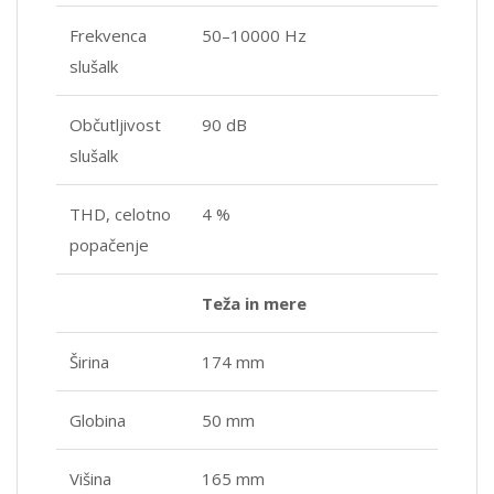
Frekvenca
50–10000 Hz
slušalk
Občutljivost
90 dB
slušalk
THD, celotno
4 %
popačenje
Teža in mere
Širina
174 mm
Globina
50 mm
Višina
165 mm