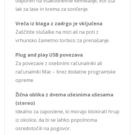
odporen na vsakodnevne kemikalije, kot sta
lak za lase in krema za sončenje.
Vreča iz blaga z zadrgo je vključena
Zaščitite slušalke na mizi ali na poti z
vrhunsko žametno torbico za prenašanje.
Plug and play USB povezava
Za povezave z osebnimi računalniki ali
računalniki Mac – brez dodatne programske
opreme.
Žična oblika z dvema ušesnima ušesama
(stereo)
Idealno za zaposlene, ki morajo blokirati hrup
iz okolice, da bi se lahko popolnoma
osredotočili na pogovor.