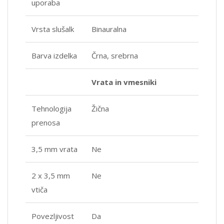
uporaba
Vrsta slušalk
Binauralna
Barva izdelka
Črna, srebrna
Vrata in vmesniki
Tehnologija
Žična
prenosa
3,5 mm vrata
Ne
2 x 3,5 mm
Ne
vtiča
Povezljivost
Da