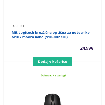
LOGITECH
Miš Logitech brezžična optična za notesnike
M187 modra nano (910-002738)
24,99
€
Dodaj v košarico
Dobava: Na zalogi