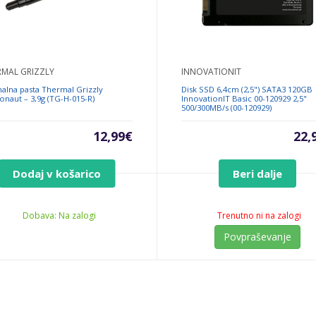
RMAL GRIZZLY
INNOVATIONIT
alna pasta Thermal Grizzly
Disk SSD 6,4cm (2,5") SATA3 120GB
onaut – 3,9g (TG-H-015-R)
InnovationIT Basic 00-120929 2,5"
500/300MB/s (00-120929)
12,99
€
22,
Dodaj v košarico
Beri dalje
Dobava: Na zalogi
Trenutno ni na zalogi
Povpraševanje