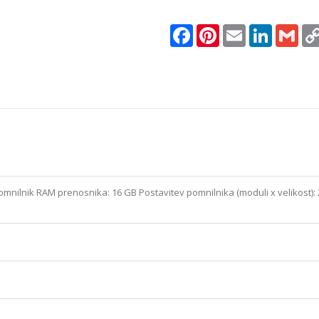
Facebook
Pinterest
Email
LinkedIn
Gma
mnilnik RAM prenosnika: 16 GB Postavitev pomnilnika (moduli x velikost):