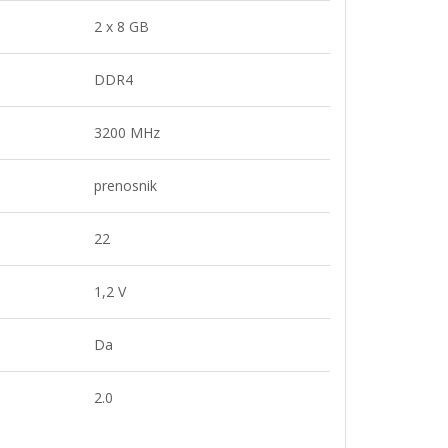
2 x 8 GB
DDR4
3200 MHz
prenosnik
22
1,2 V
Da
2.0