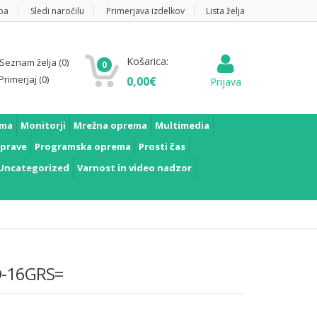
pa
Sledi naročilu
Primerjava izdelkov
Lista želja
Košarica:
Seznam želja
(0)
0
Primerjaj
(0)
0,00
€
Prijava
ema
Monitorji
Mrežna oprema
Multimedia
prave
Programska oprema
Prosti čas
Uncategorized
Varnost in video nadzor
D-16GRS=