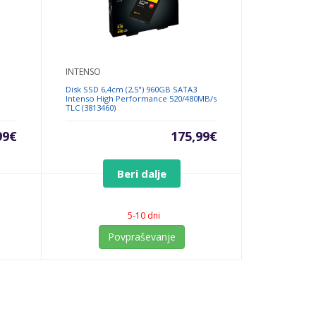
INTENSO
Disk SSD 6,4cm (2,5") 960GB SATA3
Intenso High Performance 520/480MB/s
TLC (3813460)
99
€
175,99
€
Beri dalje
5-10 dni
Povpraševanje