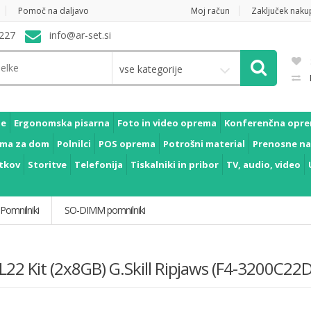
Pomoč na daljavo
Moj račun
Zaključek naku
227
info@ar-set.si
vse kategorije
je
Ergonomska pisarna
Foto in video oprema
Konferenčna opr
ma za dom
Polnilci
POS oprema
Potrošni material
Prenosne na
tkov
Storitve
Telefonija
Tiskalniki in pribor
TV, audio, video
Pomnilniki
SO-DIMM pomnilniki
 Kit (2x8GB) G.Skill Ripjaws (F4-3200C22