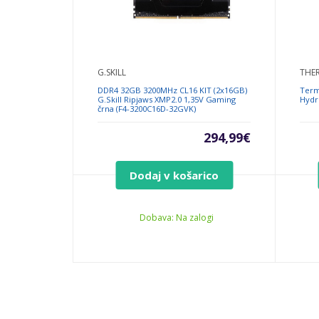
G.SKILL
THE
DDR4 32GB 3200MHz CL16 KIT (2x16GB)
Term
G.Skill Ripjaws XMP2.0 1,35V Gaming
Hydr
črna (F4-3200C16D-32GVK)
294,99
€
Dodaj v košarico
Dobava: Na zalogi