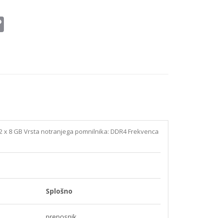
il
Copy
Link
 2 x 8 GB Vrsta notranjega pomnilnika: DDR4 Frekvenca
Splošno
prenosnik