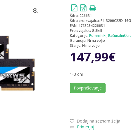
Šifra:
226631
Šifra proizvajalca:
F4-3200C22D-16
EAN:
4713294226631
Proizvajalec:
G.Skill
Kategorije:
Pomnilniki
,
Računalniški d
Garancija:
Ni na voljo
Stanje:
Ni na voljo
147,99
€
1-3 dni
Povpraševanje
Dodaj na seznam želja
Primerjaj