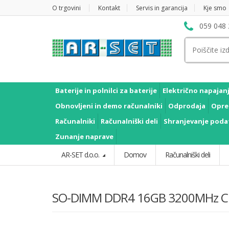
O trgovini
Kontakt
Servis in garancija
Kje smo
059 048 
Išči:
Baterije in polnilci za baterije
Električno napajan
Obnovljeni in demo računalniki
Odprodaja
Opre
Računalniki
Računalniški deli
Shranjevanje poda
Zunanje naprave
AR-SET d.o.o.
Domov
Računalniški deli
SO-DIMM DDR4 16GB 3200MHz CL22