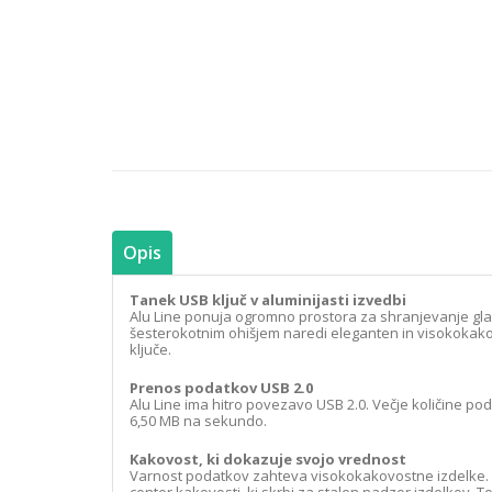
Opis
Tanek USB ključ v aluminijasti izvedbi
Alu Line ponuja ogromno prostora za shranjevanje glas
šesterokotnim ohišjem naredi eleganten in visokokakovo
ključe.
Prenos podatkov USB 2.0
Alu Line ima hitro povezavo USB 2.0. Večje količine p
6,50 MB na sekundo.
Kakovost, ki dokazuje svojo vrednost
Varnost podatkov zahteva visokokakovostne izdelke. Za
center kakovosti, ki skrbi za stalen nadzor izdelkov. T