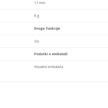
17 mm
8 g
Druge funkcije
Da
Podatki o embalaži
Vizualna embalaža