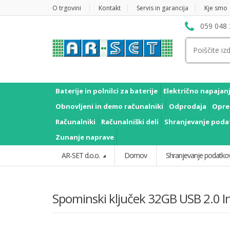
O trgovini
Kontakt
Servis in garancija
Kje smo
059 048 
Išči:
Baterije in polnilci za baterije
Električno napajan
Obnovljeni in demo računalniki
Odprodaja
Opre
Računalniki
Računalniški deli
Shranjevanje poda
Zunanje naprave
AR-SET d.o.o.
Domov
Shranjevanje podatko
Spominski ključek 32GB USB 2.0 I