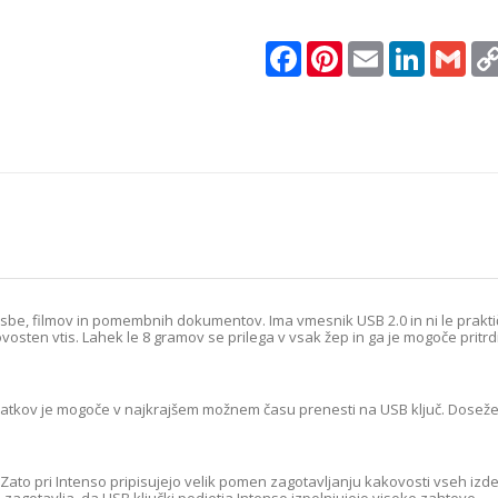
28MB/s
-
aluminij/s
Facebook
Pinterest
Email
LinkedIn
Gma
pokrovčkom/antracit
(3521481)
količina
be, filmov in pomembnih dokumentov. Ima vmesnik USB 2.0 in ni le praktiče
sten vtis. Lahek le 8 gramov se prilega v vsak žep in ga je mogoče pritrdi
odatkov je mogoče v najkrajšem možnem času prenesti na USB ključ. Doseže 
to pri Intenso pripisujejo velik pomen zagotavljanju kakovosti vseh izdel
o zagotavlja, da USB ključki podjetja Intenso izpolnjujejo visoke zahteve.