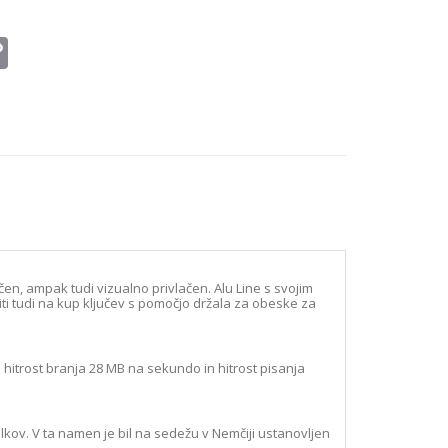
il
Copy
Link
n, ampak tudi vizualno privlačen. Alu Line s svojim
ti tudi na kup ključev s pomočjo držala za obeske za
hitrost branja 28 MB na sekundo in hitrost pisanja
kov. V ta namen je bil na sedežu v Nemčiji ustanovljen