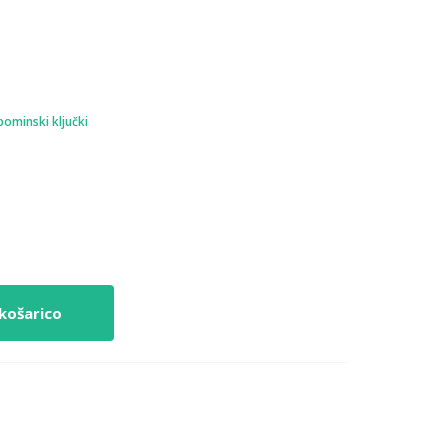
pominski ključki
košarico