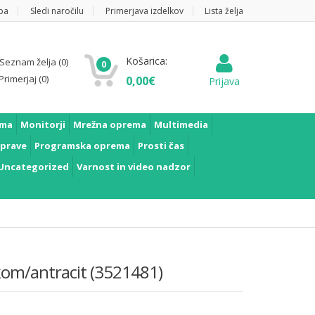
pa
Sledi naročilu
Primerjava izdelkov
Lista želja
Košarica:
Seznam želja
(0)
0
Primerjaj
(0)
0,00
€
Prijava
ema
Monitorji
Mrežna oprema
Multimedia
prave
Programska oprema
Prosti čas
Uncategorized
Varnost in video nadzor
kom/antracit (3521481)