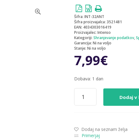
Šifra:
INT-32ANT
Šifra proizvajalca:
3521481
EAN:
4034303016419
Proizvajalec:
Intenso
Kategoriji:
Shranjevanje podatkov
,
S
Garancija:
Ni na voljo
Stanje:
Ni na voljo
7,99
€
Dobava: 1 dan
Spominski
ključek
Dodaj v 
32GB
USB
2.0
Intenso
Alu
Dodaj na seznam želja
Line
Primerjaj