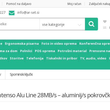
Pomoč na daljavo
Moj račun
Zaključek naku
227
info@ar-set.si
vse kategorije
je
Ergonomska pisarna
Foto in video oprema
Konferenčna opr
ma za dom
Polnilci
POS oprema
Potrošni material
Prenosne na
tkov
Storitve
Telefonija
Tiskalniki in pribor
TV, audio, video
v
Spominski ključki
ntenso Alu Line 28MB/s – aluminij/s pokrovč