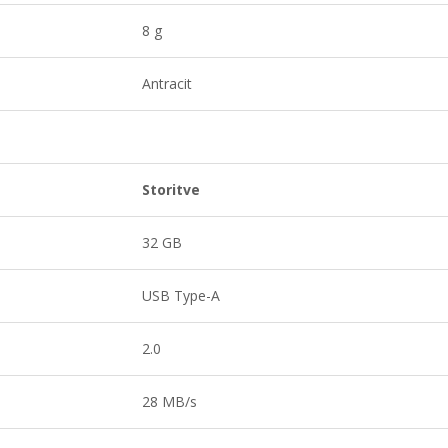
8 g
Antracit
Storitve
32 GB
USB Type-A
2.0
28 MB/s