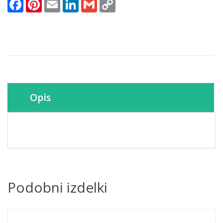
Facebook
Pinterest
Email
LinkedIn
Gmail
Copy
narejeno
Link
150
kopij
količina
Opis
Podobni izdelki