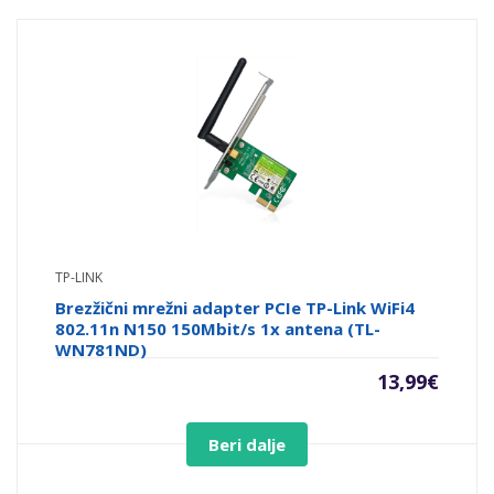
TP-LINK
Brezžični mrežni adapter PCIe TP-Link WiFi4
802.11n N150 150Mbit/s 1x antena (TL-
WN781ND)
13,99
€
Beri dalje