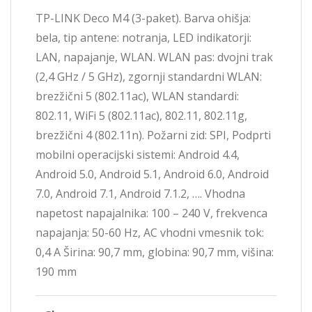
DECOM4_3)
TP-LINK Deco M4 (3-paket). Barva ohišja:
količina
bela, tip antene: notranja, LED indikatorji:
LAN, napajanje, WLAN. WLAN pas: dvojni trak
(2,4 GHz / 5 GHz), zgornji standardni WLAN:
brezžični 5 (802.11ac), WLAN standardi:
802.11, WiFi 5 (802.11ac), 802.11, 802.11g,
brezžični 4 (802.11n). Požarni zid: SPI, Podprti
mobilni operacijski sistemi: Android 4.4,
Android 5.0, Android 5.1, Android 6.0, Android
7.0, Android 7.1, Android 7.1.2, …. Vhodna
napetost napajalnika: 100 – 240 V, frekvenca
napajanja: 50-60 Hz, AC vhodni vmesnik tok:
0,4 A Širina: 90,7 mm, globina: 90,7 mm, višina:
190 mm