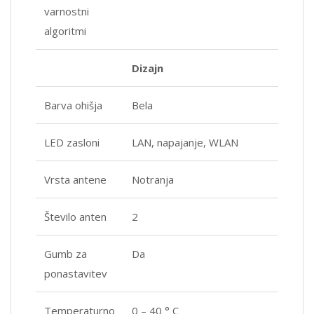
varnostni
algoritmi
Dizajn
Barva ohišja
Bela
LED zasloni
LAN, napajanje, WLAN
Vrsta antene
Notranja
Število anten
2
Gumb za
Da
ponastavitev
Temperaturno
0 – 40 ° C