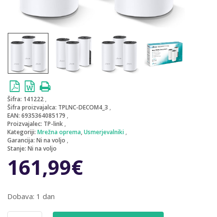
Šifra:
141222
Šifra proizvajalca:
TPLNC-DECOM4_3
EAN:
6935364085179
Proizvajalec:
TP-link
Kategoriji:
Mrežna oprema
,
Usmerjevalniki
Garancija:
Ni na voljo
Stanje:
Ni na voljo
161,99
€
Dobava: 1 dan
Usmerjevalnik