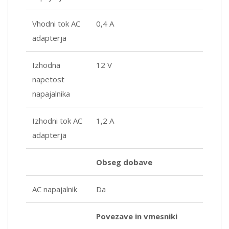
Vhodni tok AC
0,4 A
adapterja
Izhodna
12 V
napetost
napajalnika
Izhodni tok AC
1,2 A
adapterja
Obseg dobave
AC napajalnik
Da
Povezave in vmesniki