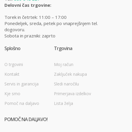
Delovni čas trgovine:
Torek in četrtek: 11:00 – 17:00
Ponedeljek, sreda, petek po vnaprejšnjem tel.
dogovoru.
Sobota in prazniki: zaprto
Splošno
Trgovina
O trgovini
Moj račun
Kontakt
Zaključek nakupa
Servis in garancija
Sledi naročilu
Kje smo
Primerjava izdelkov
Pomoč na daljavo
Lista želja
POMOČ NA DALJAVO!