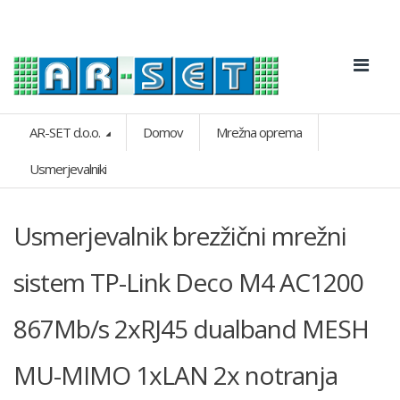
AR-SET d.o.o.
Domov
Mrežna oprema
Usmerjevalniki
Usmerjevalnik brezžični mrežni
sistem TP-Link Deco M4 AC1200
867Mb/s 2xRJ45 dualband MESH
MU-MIMO 1xLAN 2x notranja