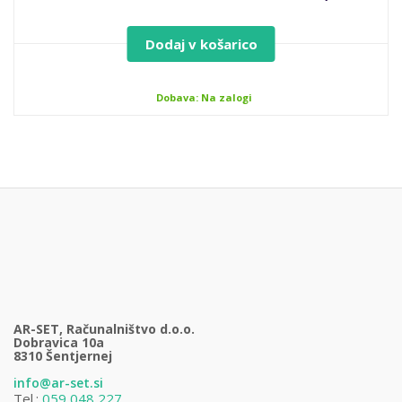
Dodaj v košarico
Dobava: Na zalogi
AR-SET, Računalništvo d.o.o.
Dobravica 10a
8310 Šentjernej
info@ar-set.si
Tel.:
059 048 227