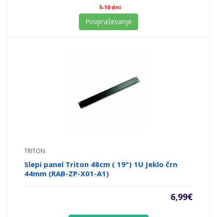
5-10 dni
Povpraševanje
TRITON
Slepi panel Triton 48cm ( 19") 1U Jeklo črn
44mm (RAB-ZP-X01-A1)
6,99
€