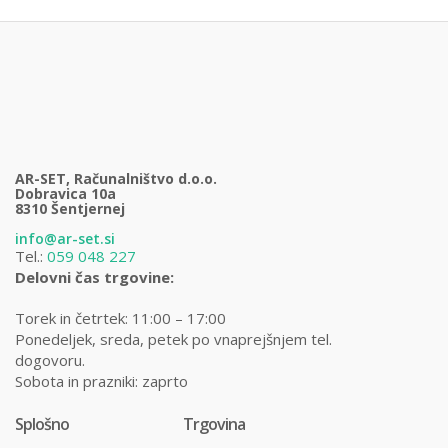
AR-SET, Računalništvo d.o.o.
Dobravica 10a
8310 Šentjernej
info@ar-set.si
Tel.:
059 048 227
Delovni čas trgovine:
Torek in četrtek: 11:00 – 17:00
Ponedeljek, sreda, petek po vnaprejšnjem tel.
dogovoru.
Sobota in prazniki: zaprto
Splošno
Trgovina