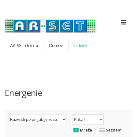
AR-SET d.o.o.
Domov
Izdelek
Energenie
Mreža
Seznam