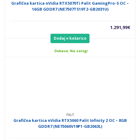
Grafična kartica nVidia RTX5070Ti Palit GamingPro-S OC –
16GB GDDR7 (NE7507TS19T2-GB2031U)
1.291,99
€
Dodaj v košarico
Dobava: Na zalogi
PALIT
Grafična kartica nVidia RTX5060 Palit Infinity 2 OC – 8GB
GDDR7 (NE75060V19P1-GB2063L)