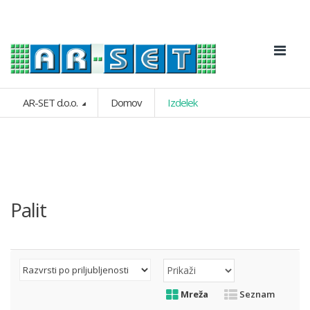
AR-SET d.o.o.
Domov
Izdelek
Palit
Mreža
Seznam