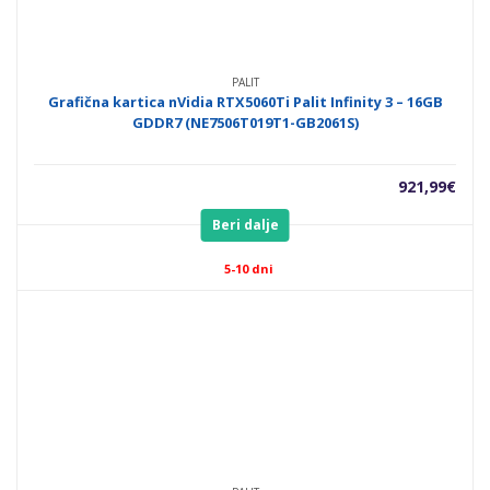
PALIT
Grafična kartica nVidia RTX5060Ti Palit Infinity 3 – 16GB
GDDR7 (NE7506T019T1-GB2061S)
921,99
€
Beri dalje
5-10 dni