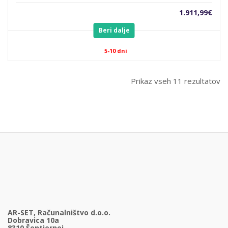
1.911,99
€
Beri dalje
5-10 dni
Prikaz vseh 11 rezultatov
AR-SET, Računalništvo d.o.o.
Dobravica 10a
8310 Šentjernej