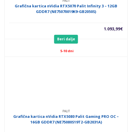
PALIT
Grafična kartica nVidia RTX5070 Palit Infinity 3 – 12GB
GDDR7 (NE75070019K9-GB2050S)
1.093,99
€
Beri dalje
5-10 dni
PALIT
Grafična kartica nVidia RTX5080 Palit Gaming PRO OC –
16GB GDDR7 (NE75080S19T2-GB2031A)