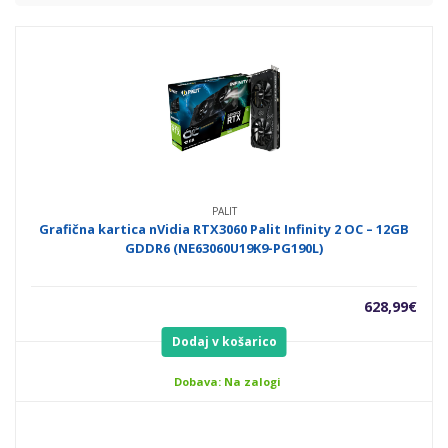
PALIT
Grafična kartica nVidia RTX3060 Palit Infinity 2 OC – 12GB
GDDR6 (NE63060U19K9-PG190L)
628,99
€
Dodaj v košarico
Dobava: Na zalogi