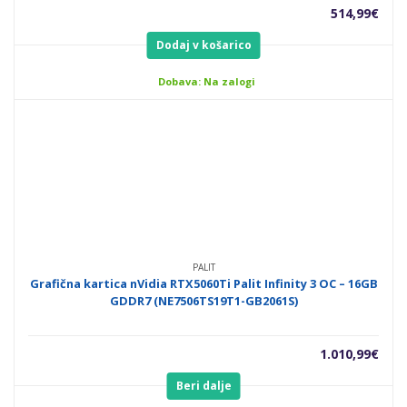
514,99
€
Dodaj v košarico
Dobava: Na zalogi
PALIT
Grafična kartica nVidia RTX5060Ti Palit Infinity 3 OC – 16GB
GDDR7 (NE7506TS19T1-GB2061S)
1.010,99
€
Beri dalje