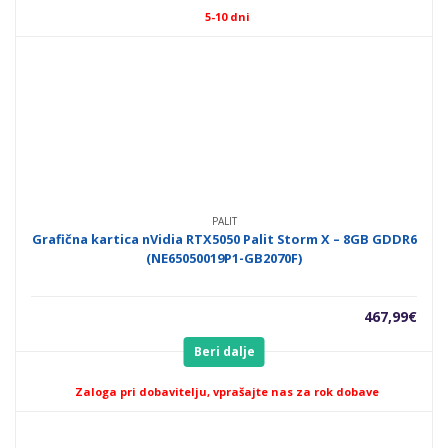
5-10 dni
PALIT
Grafična kartica nVidia RTX5050 Palit Storm X – 8GB GDDR6
(NE65050019P1-GB2070F)
467,99
€
Beri dalje
Zaloga pri dobavitelju, vprašajte nas za rok dobave