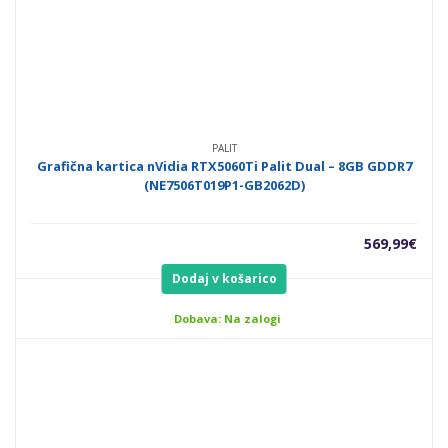
PALIT
Grafična kartica nVidia RTX5060Ti Palit Dual – 8GB GDDR7
(NE7506T019P1-GB2062D)
569,99
€
Dodaj v košarico
Dobava: Na zalogi