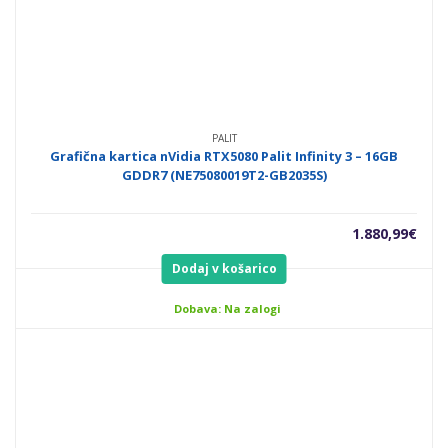
PALIT
Grafična kartica nVidia RTX5080 Palit Infinity 3 – 16GB
GDDR7 (NE75080019T2-GB2035S)
1.880,99
€
Dodaj v košarico
Dobava: Na zalogi