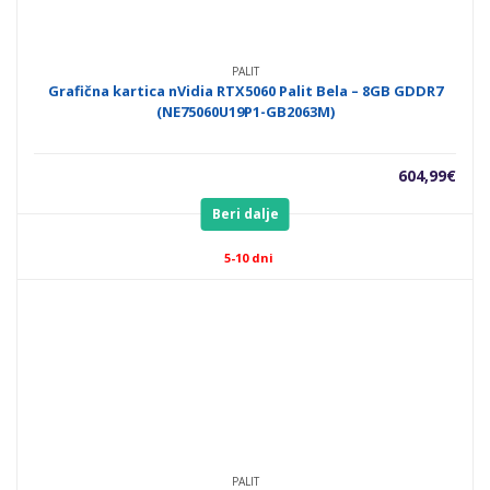
PALIT
Grafična kartica nVidia RTX5060 Palit Bela – 8GB GDDR7
(NE75060U19P1-GB2063M)
604,99
€
Beri dalje
5-10 dni
PALIT