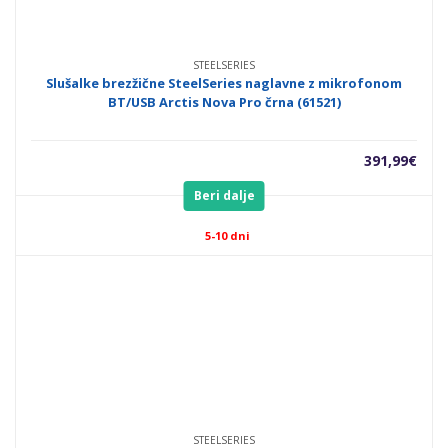
STEELSERIES
Slušalke brezžične SteelSeries naglavne z mikrofonom
BT/USB Arctis Nova Pro črna (61521)
391,99
€
Beri dalje
5-10 dni
STEELSERIES