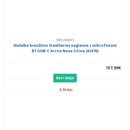
STEELSERIES
Slušalke brezžične SteelSeries naglavne z mikrofonom
BT/USB-C Arctis Nova 5 črna (61670)
157,99
€
Beri dalje
5-10 dni