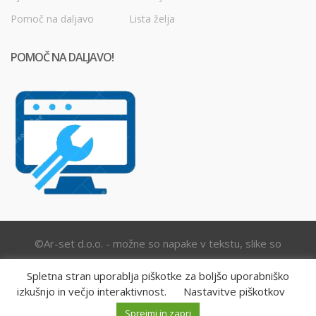
Pomoč na daljavo
Lista želja
POMOČ NA DALJAVO!
©Ar-set d.o.o. - možne so napake v tekstu, slike so
simbolične.
Spletna stran uporablja piškotke za boljšo uporabniško
izkušnjo in večjo interaktivnost.
Nastavitve piškotkov
M
I
Išči:
o
s
Sprejmi in zapri