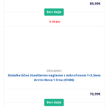
89,99
€
Beri dalje
5-10 dni
STEELSERIES
Slušalke žične SteelSeries naglavne z mikrofonom 1×3,5mm
Arctis Nova 1 črna (61606)
70,99
€
Beri dalje