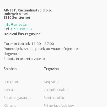
AR-SET, Računalništvo d.o.o.
Dobravica 10a
8310 Šentjernej
info@ar-set.si
Tel.:
059 048 227
Delovni čas trgovine:
Torek in četrtek: 11:00 – 17:00
Ponedeljek, sreda, petek po vnaprejšnjem tel.
dogovoru.
Sobota in prazniki: zaprto
Splošno
Trgovina
O trgovini
Moj račun
Kontakt
Zaključek nakupa
Servis in garancija
Sledi naročilu
Kje smo
Primerjava izdelkov