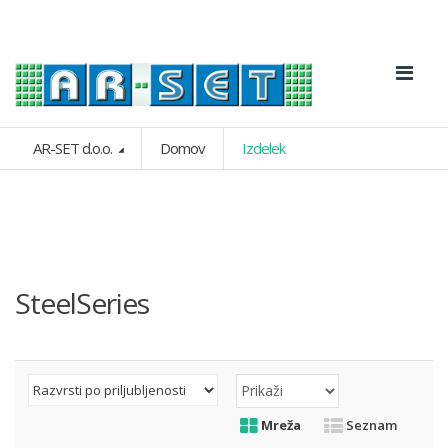
AR-SET d.o.o.
Domov
Izdelek
SteelSeries
Mreža
Seznam