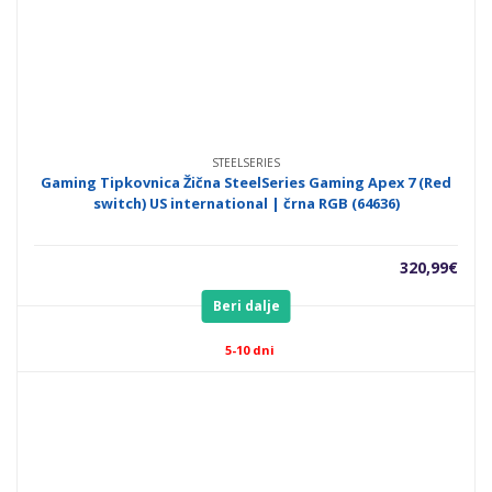
STEELSERIES
Gaming Tipkovnica Žična SteelSeries Gaming Apex 7 (Red
switch) US international | črna RGB (64636)
320,99
€
Beri dalje
5-10 dni