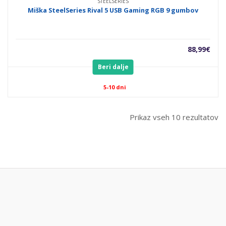
STEELSERIES
Miška SteelSeries Rival 5 USB Gaming RGB 9 gumbov
88,99
€
Beri dalje
5-10 dni
Prikaz vseh 10 rezultatov