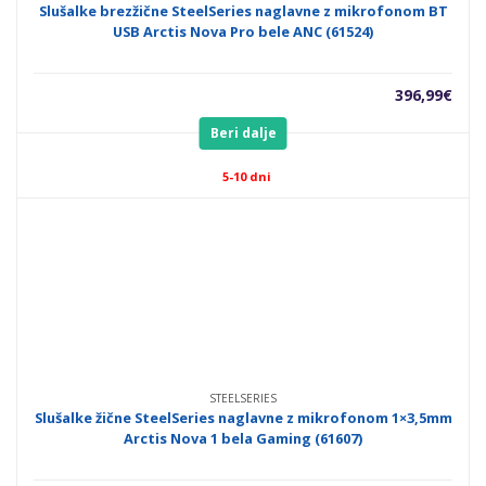
Slušalke brezžične SteelSeries naglavne z mikrofonom BT
USB Arctis Nova Pro bele ANC (61524)
396,99
€
Beri dalje
5-10 dni
STEELSERIES
Slušalke žične SteelSeries naglavne z mikrofonom 1×3,5mm
Arctis Nova 1 bela Gaming (61607)