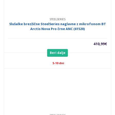
STEELSERIES
Slušalke brezžične SteelSeries naglavne z mikrofonom BT
Arctis Nova Pro črne ANC (61520)
410,99
€
Beri dalje
5-10 dni