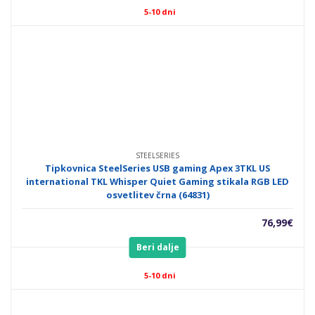
5-10 dni
STEELSERIES
Tipkovnica SteelSeries USB gaming Apex 3TKL US
international TKL Whisper Quiet Gaming stikala RGB LED
osvetlitev črna (64831)
76,99
€
Beri dalje
5-10 dni