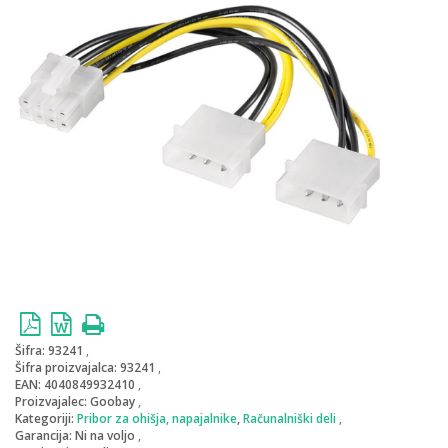
Šifra:
93241
Šifra proizvajalca:
93241
EAN:
4040849932410
Proizvajalec:
Goobay
Kategoriji:
Pribor za ohišja, napajalnike
,
Računalniški deli
Garancija:
Ni na voljo