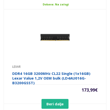
Dobava: Na zalogi
LEXAR
DDR4 16GB 3200MHz CL22 Single (1x16GB)
Lexar Value 1,2V OEM bulk (LD4AU016G-
B3200GSST)
173,99
€
Beri dalje