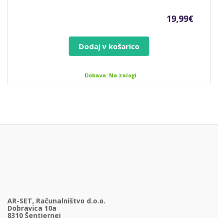
19,99
€
Dodaj v košarico
Dobava: Na zalogi
AR-SET, Računalništvo d.o.o.
Dobravica 10a
8310 Šentjernej