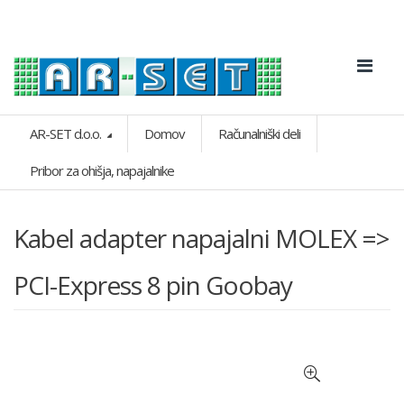
AR-SET d.o.o.
Domov
Računalniški deli
Pribor za ohišja, napajalnike
Kabel adapter napajalni MOLEX =>
PCI-Express 8 pin Goobay