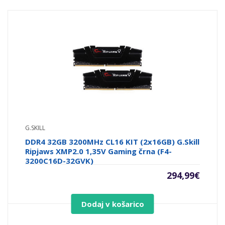
G.SKILL
DDR4 32GB 3200MHz CL16 KIT (2x16GB) G.Skill
Ripjaws XMP2.0 1,35V Gaming črna (F4-
3200C16D-32GVK)
294,99
€
Dodaj v košarico