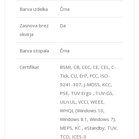
Barva izdelka
Črna
Zasnova brez
Da
okvirja
Barva stopala
Črna
Certifikat
BSMI, CB, CCC, CE, CEL, C-
Tick, CU, ErP, FCC, ISO-
9241-307, J-MOSS, KCC,
PSE, TUV Ergo , TUV-GS,
UL/cUL, VCCI, WEEE,
WHQL (Windows 10,
Windows 8.1, Windows 7),
MEPS, KC , eStandby, TUV,
TCO, ICES-3