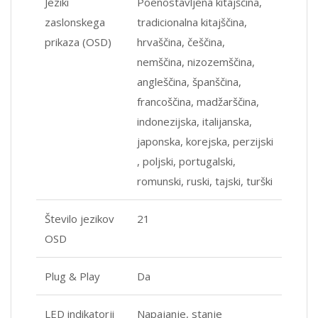
Jeziki
Poenostavljena kitajščina,
zaslonskega
tradicionalna kitajščina,
prikaza (OSD)
hrvaščina, češčina,
nemščina, nizozemščina,
angleščina, španščina,
francoščina, madžarščina,
indonezijska, italijanska,
japonska, korejska, perzijski
, poljski, portugalski,
romunski, ruski, tajski, turški
Število jezikov
21
OSD
Plug & Play
Da
LED indikatorji
Napajanje, stanje