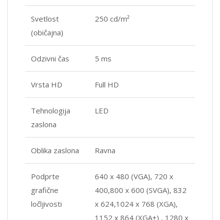
Svetlost
250 cd/m²
(običajna)
Odzivni čas
5 ms
Vrsta HD
Full HD
Tehnologija
LED
zaslona
Oblika zaslona
Ravna
Podprte
640 x 480 (VGA), 720 x
grafične
400,800 x 600 (SVGA), 832
ločljivosti
x 624,1024 x 768 (XGA),
1152 x 864 (XGA+) , 1280 x