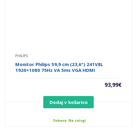
PHILIPS
Monitor Philips 59,9 cm (23,6") 241V8L
1920×1080 75Hz VA 5ms VGA HDMI
93,99
€
Dodaj v košarico
Dobava: Na zalogi