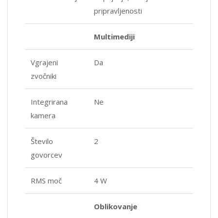
pripravljenosti
Multimediji
Vgrajeni
Da
zvočniki
Integrirana
Ne
kamera
Število
2
govorcev
RMS moč
4 W
Oblikovanje