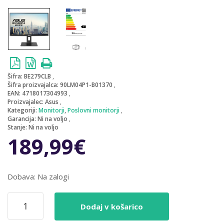
Šifra:
BE279CLB
Šifra proizvajalca:
90LM04P1-B01370
EAN:
4718017304993
Proizvajalec:
Asus
Kategoriji:
Monitorji
,
Poslovni monitorji
Garancija:
Ni na voljo
Stanje:
Ni na voljo
189,99
€
Dobava: Na zalogi
Monitor
Dodaj v košarico
Asus
68,6