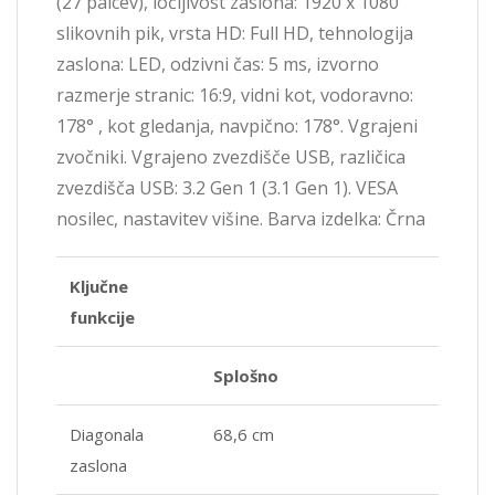
(27 palcev), ločljivost zaslona: 1920 x 1080
slikovnih pik, vrsta HD: Full HD, tehnologija
zaslona: LED, odzivni čas: 5 ms, izvorno
razmerje stranic: 16:9, vidni kot, vodoravno:
178° , kot gledanja, navpično: 178°. Vgrajeni
zvočniki. Vgrajeno zvezdišče USB, različica
zvezdišča USB: 3.2 Gen 1 (3.1 Gen 1). VESA
nosilec, nastavitev višine. Barva izdelka: Črna
Ključne
funkcije
Splošno
Diagonala
68,6 cm
zaslona