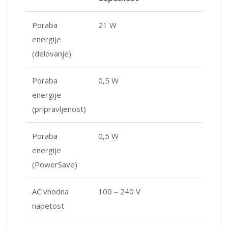
Poraba
21 W
energije
(delovanje)
Poraba
0,5 W
energije
(pripravljenost)
Poraba
0,5 W
energije
(PowerSave)
AC vhodna
100 – 240 V
napetost