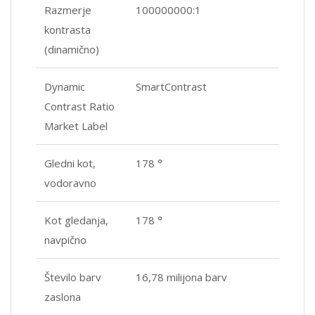
Razmerje
100000000:1
kontrasta
(dinamično)
Dynamic
SmartContrast
Contrast Ratio
Market Label
Gledni kot,
178 °
vodoravno
Kot gledanja,
178 °
navpično
Število barv
16,78 milijona barv
zaslona