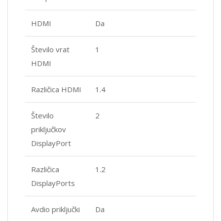
HDMI
Da
Število vrat
1
HDMI
Različica HDMI
1.4
Število
2
priključkov
DisplayPort
Različica
1.2
DisplayPorts
Avdio priključki
Da