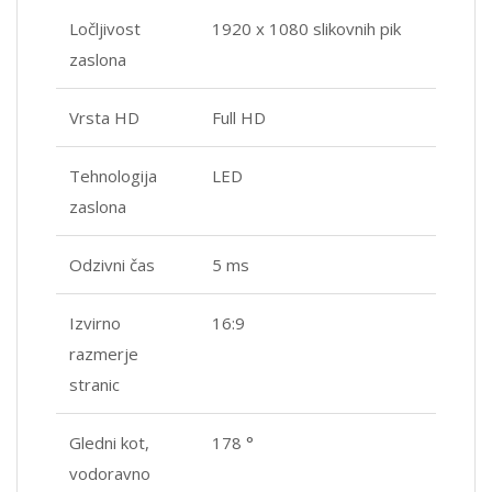
Ločljivost
1920 x 1080 slikovnih pik
zaslona
Vrsta HD
Full HD
Tehnologija
LED
zaslona
Odzivni čas
5 ms
Izvirno
16:9
razmerje
stranic
Gledni kot,
178 °
vodoravno