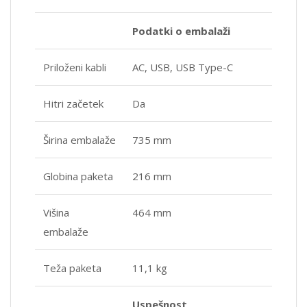
Podatki o embalaži
Priloženi kabli
AC, USB, USB Type-C
Hitri začetek
Da
Širina embalaže
735 mm
Globina paketa
216 mm
Višina
464 mm
embalaže
Teža paketa
11,1 kg
Uspešnost