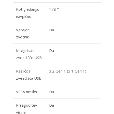
Kot gledanja,
178 °
navpično
Vgrajeni
Da
zvočniki
Integrirano
Da
zvezdišče USB
Različica
3.2 Gen 1 (3.1 Gen 1)
zvezdišča USB
VESA nosilec
Da
Prilagoditev
Da
višine