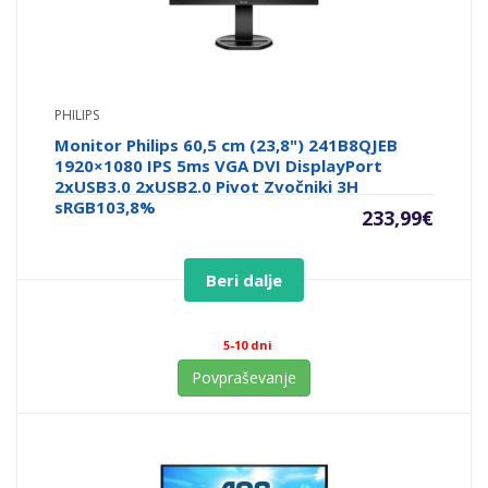
PHILIPS
Monitor Philips 60,5 cm (23,8") 241B8QJEB
1920×1080 IPS 5ms VGA DVI DisplayPort
2xUSB3.0 2xUSB2.0 Pivot Zvočniki 3H
sRGB103,8%
233,99
€
Beri dalje
5-10 dni
Povpraševanje