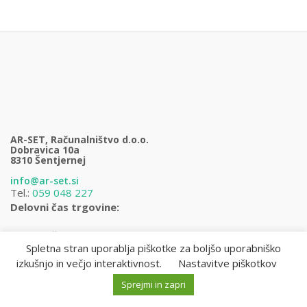
AR-SET, Računalništvo d.o.o.
Dobravica 10a
8310 Šentjernej
info@ar-set.si
Tel.:
059 048 227
Delovni čas trgovine:
Torek in četrtek: 11:00 – 17:00
Spletna stran uporablja piškotke za boljšo uporabniško
Ponedeljek, sreda, petek po vnaprejšnjem tel.
izkušnjo in večjo interaktivnost.
Nastavitve piškotkov
dogovoru.
M
I
Išči:
Sobota in prazniki: zaprto
o
s
Sprejmi in zapri
0
0
0
j
k