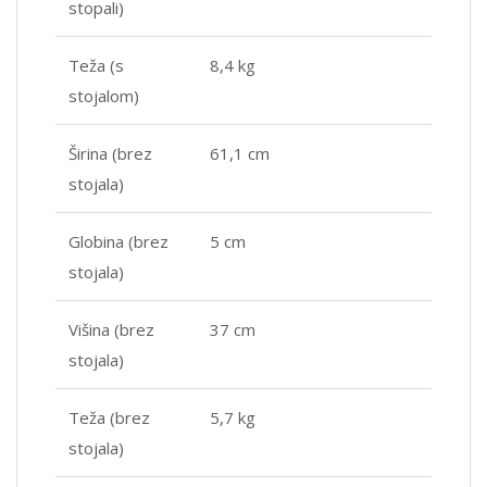
stopali)
Teža (s
8,4 kg
stojalom)
Širina (brez
61,1 cm
stojala)
Globina (brez
5 cm
stojala)
Višina (brez
37 cm
stojala)
Teža (brez
5,7 kg
stojala)