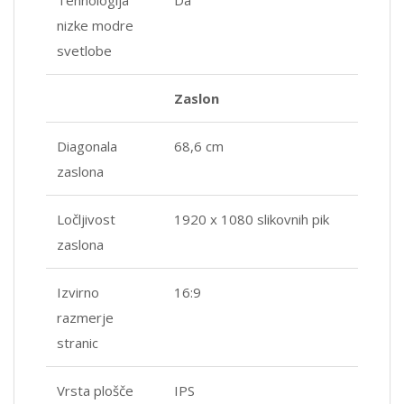
nizke modre
svetlobe
Zaslon
Diagonala
68,6 cm
zaslona
Ločljivost
1920 x 1080 slikovnih pik
zaslona
Izvirno
16:9
razmerje
stranic
Vrsta plošče
IPS